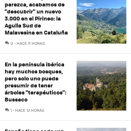
parezca, acabamos de
"descubrir" un nuevo
3.000 en el Pirineo: la
Agulla Sud de
Malavesina en Cataluña
COMENTARIOS
0
HACE 11 HORAS
En la península ibérica
hay muchos bosques,
pero solo uno puede
presumir de tener
árboles "terapéuticos":
Bussaco
COMENTARIOS
1
HACE 12 HORAS