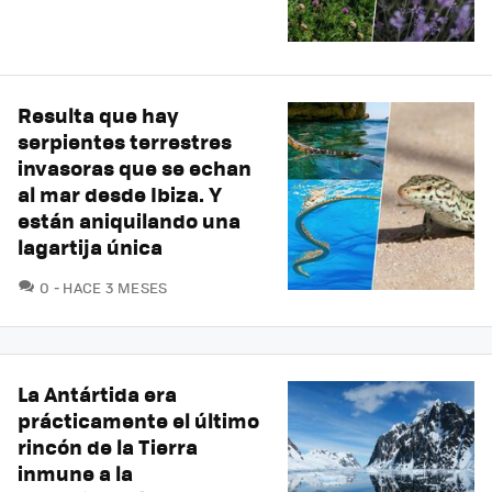
Resulta que hay
serpientes terrestres
invasoras que se echan
al mar desde Ibiza. Y
están aniquilando una
lagartija única
COMENTARIOS
0
HACE 3 MESES
La Antártida era
prácticamente el último
rincón de la Tierra
inmune a la