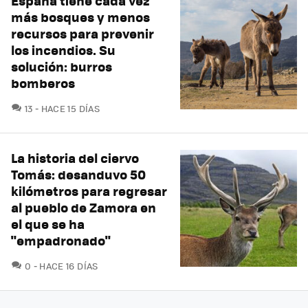
España tiene cada vez
más bosques y menos
recursos para prevenir
los incendios. Su
solución: burros
bomberos
COMENTARIOS
13
HACE 15 DÍAS
La historia del ciervo
Tomás: desanduvo 50
kilómetros para regresar
al pueblo de Zamora en
el que se ha
"empadronado"
COMENTARIOS
0
HACE 16 DÍAS