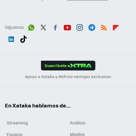
Síguenos
Wh
Twit
Fac
You
Inst
Tele
RSS
Flip
ats
ter
ebo
tub
agr
gra
boa
Link
Tikt
App
ok
e
am
m
rd
edI
ok
Suscríbete a
n
Apoya a Xataka y disfruta ventajas exclusivas
En Xataka hablamos de...
Streaming
Análisis
Espacio
Móviles