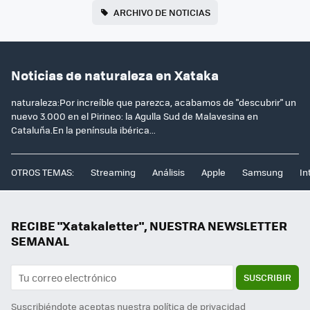
ARCHIVO DE NOTICIAS
Noticias de naturaleza en Xataka
naturaleza:Por increíble que parezca, acabamos de "descubrir" un
nuevo 3.000 en el Pirineo: la Agulla Sud de Malavesina en
Cataluña.En la península ibérica...
OTROS TEMAS:
Streaming
Análisis
Apple
Samsung
In
RECIBE "Xatakaletter", NUESTRA NEWSLETTER
SEMANAL
SUSCRIBIR
Suscribiéndote aceptas nuestra
política de privacidad