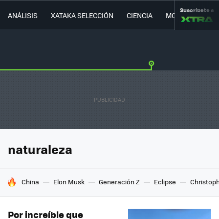
Suscríbete a
ANÁLISIS
XATAKA SELECCIÓN
CIENCIA
MOVILIDAD
naturaleza
HOY SE HABLA DE
China
Elon Musk
Generación Z
Eclipse
Christop
Por increíble que