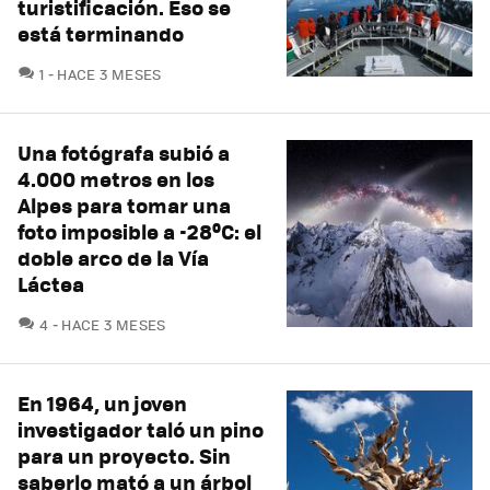
turistificación. Eso se
está terminando
COMENTARIOS
1
HACE 3 MESES
Una fotógrafa subió a
4.000 metros en los
Alpes para tomar una
foto imposible a -28ºC: el
doble arco de la Vía
Láctea
COMENTARIOS
4
HACE 3 MESES
En 1964, un joven
investigador taló un pino
para un proyecto. Sin
saberlo mató a un árbol