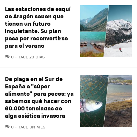
Las estaciones de esquí
de Aragón saben que
tienen un futuro
inquietante. Su plan
pasa por reconvertirse
para el verano
COMENTARIOS
0
HACE 20 DÍAS
De plaga en el Sur de
España a "súper
alimento" para peces: ya
sabemos qué hacer con
60.000 toneladas de
alga asiática invasora
COMENTARIOS
0
HACE UN MES