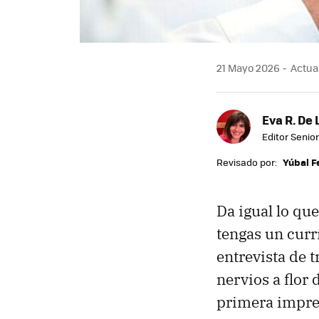
21 Mayo 2026
Actual
Eva R. De 
Editor Senior
Revisado por:
Yúbal 
Da igual lo qu
tengas un curr
entrevista de 
nervios a flor 
primera impres