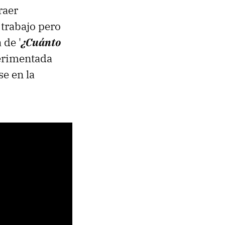
raer
 trabajo pero
 de '
¿Cuánto
perimentada
e en la