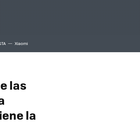
GTA
Xiaomi
e las
a
iene la