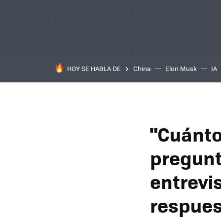
HOY SE HABLA DE
China
Elon Musk
IA
"Cuánto
pregunt
entrevis
respue