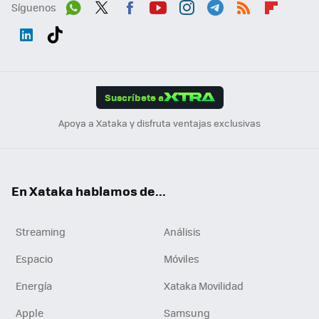
Síguenos
Wh
Twit
Fac
You
Inst
Tele
RSS
Flip
ats
ter
ebo
tub
agr
gra
boa
Link
Tikt
App
ok
e
am
m
rd
edI
ok
Suscríbete a
n
Apoya a Xataka y disfruta ventajas exclusivas
En Xataka hablamos de...
Streaming
Análisis
Espacio
Móviles
Energía
Xataka Movilidad
Apple
Samsung