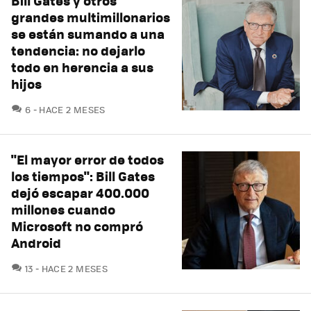
Bill Gates y otros
grandes multimillonarios
se están sumando a una
tendencia: no dejarlo
todo en herencia a sus
hijos
COMENTARIOS
6
HACE 2 MESES
"El mayor error de todos
los tiempos": Bill Gates
dejó escapar 400.000
millones cuando
Microsoft no compró
Android
COMENTARIOS
13
HACE 2 MESES