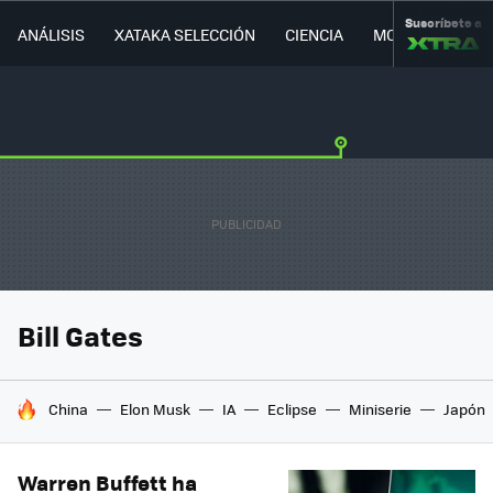
Suscríbete a
ANÁLISIS
XATAKA SELECCIÓN
CIENCIA
MOVILIDAD
Bill Gates
HOY SE HABLA DE
China
Elon Musk
IA
Eclipse
Miniserie
Japón
Warren Buffett ha