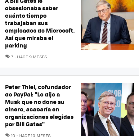
A Bill Gates le
obsesionaba saber
cuánto tiempo
trabajaban sus
empleados de Microsoft.
Así que miraba el
parking
COMENTARIOS
3
HACE 9 MESES
Peter Thiel, cofundador
de PayPal: "Le dije a
Musk que no done su
dinero, acabaría en
organizaciones elegidas
por Bill Gates"
COMENTARIOS
10
HACE 10 MESES