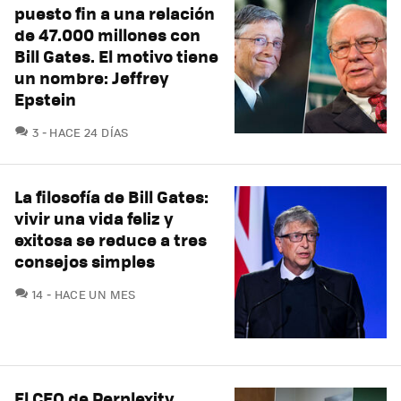
puesto fin a una relación
de 47.000 millones con
Bill Gates. El motivo tiene
un nombre: Jeffrey
Epstein
COMENTARIOS
3
HACE 24 DÍAS
La filosofía de Bill Gates:
vivir una vida feliz y
exitosa se reduce a tres
consejos simples
COMENTARIOS
14
HACE UN MES
El CEO de Perplexity