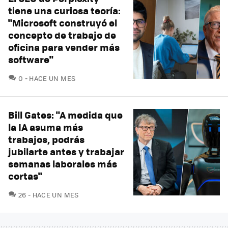
tiene una curiosa teoría:
"Microsoft construyó el
concepto de trabajo de
oficina para vender más
software"
COMENTARIOS
0
HACE UN MES
Bill Gates: "A medida que
la IA asuma más
trabajos, podrás
jubilarte antes y trabajar
semanas laborales más
cortas"
COMENTARIOS
26
HACE UN MES