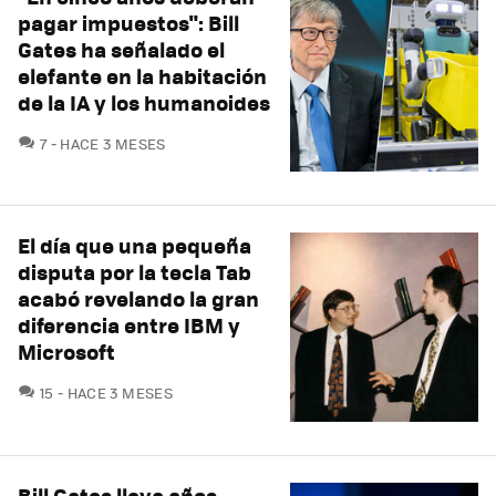
pagar impuestos": Bill
Gates ha señalado el
elefante en la habitación
de la IA y los humanoides
COMENTARIOS
7
HACE 3 MESES
El día que una pequeña
disputa por la tecla Tab
acabó revelando la gran
diferencia entre IBM y
Microsoft
COMENTARIOS
15
HACE 3 MESES
Bill Gates lleva años