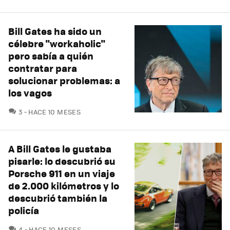
Bill Gates ha sido un
célebre "workaholic"
pero sabía a quién
contratar para
solucionar problemas: a
los vagos
COMENTARIOS
3
HACE 10 MESES
A Bill Gates le gustaba
pisarle: lo descubrió su
Porsche 911 en un viaje
de 2.000 kilómetros y lo
descubrió también la
policía
COMENTARIOS
4
HACE 10 MESES