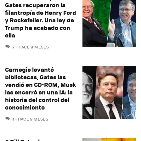
Gates recuperaron la
filantropía de Henry Ford
y Rockefeller. Una ley de
Trump ha acabado con
ella
COMENTARIOS
17
HACE 9 MESES
Carnegie levantó
bibliotecas, Gates las
vendió en CD-ROM, Musk
las encerró en una IA: la
historia del control del
conocimiento
COMENTARIOS
11
HACE 9 MESES