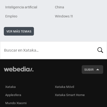
Inteligencia artificial
China
Empleo
Windows 11
VER MÁS TEMAS
BUSCA
SUBIR
Xataka
Xataka Móvil
Applesfera
Xataka Smart Home
Mundo Xiaomi