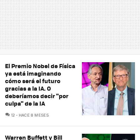
El Premio Nobel de Física
ya está imaginando
cómo será el futuro
gracias a la IA. O
deberíamos decir "por
culpa" de la IA
COMENTARIOS
12
HACE 8 MESES
Warren Buffett y Bill