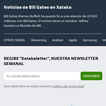
Noticias de Bill Gates en Xataka
Bill Gates:Warren Buffett ha puesto fin a una relación de 47.000
millones con Bill Gates. El motivo tiene un nombre: Jeffrey
Epstein.La filosofía de Bill..
OTROS TEMAS:
Streaming
Análisis
Apple
Samsung
In
RECIBE "Xatakaletter", NUESTRA NEWSLETTER
SEMANAL
SUSCRIBIR
Suscribiéndote aceptas nuestra
política de privacidad