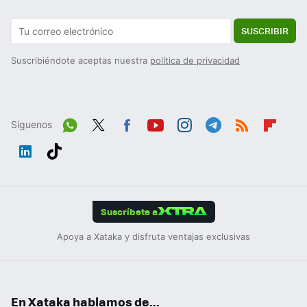
SUSCRIBIR
Suscribiéndote aceptas nuestra
política de privacidad
Síguenos
Wh
Twit
Fac
You
Inst
Tele
RSS
Flip
ats
ter
ebo
tub
agr
gra
boa
Link
Tikt
App
ok
e
am
m
rd
edIn
ok
Suscríbete a
Apoya a Xataka y disfruta ventajas exclusivas
En Xataka hablamos de...