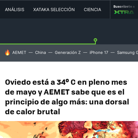
Suscríbete a
ANÁLISIS
XATAKA SELECCIÓN
CIENCIA
MOVILIDAD
HOY SE HABLA DE
AEMET
China
Generación Z
iPhone 17
Samsung G
Oviedo está a 34º C en pleno mes
de mayo y AEMET sabe que es el
principio de algo más: una dorsal
de calor brutal