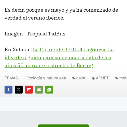
Es decir, porque es mayo y ya ha comenzado de
verdad el verano ibérico.
Imagen | Tropical TidBits
En Xataka |
La Corriente del Golfo agoniza. La
idea de alguien para solucionarla data de los
años 50: cerrar el estrecho de Bering
TEMAS
Ecología y naturaleza
calor
AEMET
met
FACEBOOK
TWITTER
FLIPBOARD
E-
WHATSAPP
MAIL