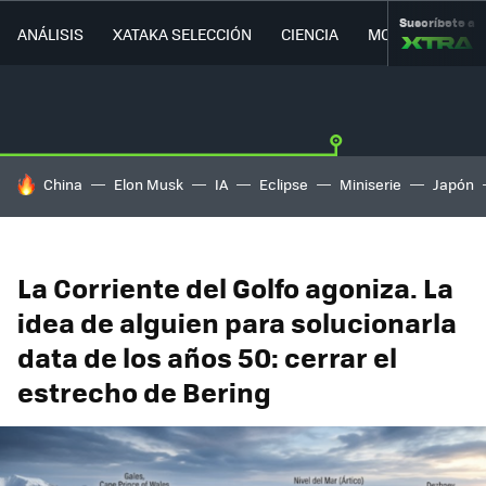
Suscríbete a
ANÁLISIS
XATAKA SELECCIÓN
CIENCIA
MOVILIDAD
HOY SE HABLA DE
China
Elon Musk
IA
Eclipse
Miniserie
Japón
La Corriente del Golfo agoniza. La
idea de alguien para solucionarla
data de los años 50: cerrar el
estrecho de Bering