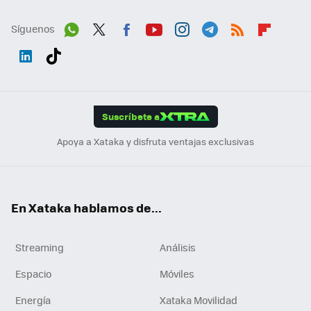
Síguenos
Wh
Twit
Fac
You
Inst
Tele
RSS
Flip
ats
ter
ebo
tub
agr
gra
boa
Link
Tikt
App
ok
e
am
m
rd
edI
ok
Suscríbete a
n
Apoya a Xataka y disfruta ventajas exclusivas
En Xataka hablamos de...
Streaming
Análisis
Espacio
Móviles
Energía
Xataka Movilidad