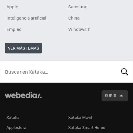
Apple
Samsung
Inteligencia artificial
China
Empleo
Windows 11
VER MÁS TEMAS
BUSCA
SUBIR
Xataka
Xataka Móvil
Applesfera
Xataka Smart Home