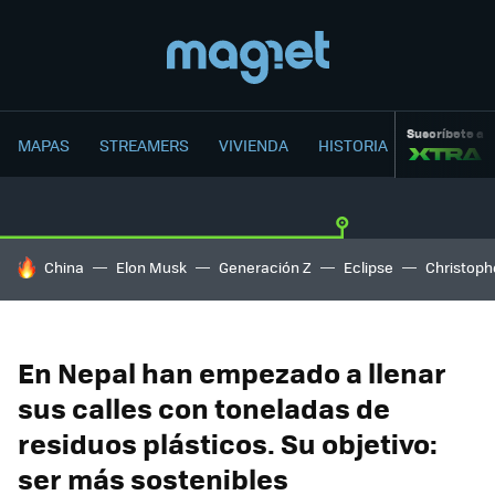
Suscríbete a
MAPAS
STREAMERS
VIVIENDA
HISTORIA
HOY SE HABLA DE
China
Elon Musk
Generación Z
Eclipse
Christoph
En Nepal han empezado a llenar
sus calles con toneladas de
residuos plásticos. Su objetivo:
ser más sostenibles