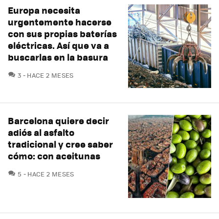
Europa necesita
urgentemente hacerse
con sus propias baterías
eléctricas. Así que va a
buscarlas en la basura
COMENTARIOS
3
HACE 2 MESES
Barcelona quiere decir
adiós al asfalto
tradicional y cree saber
cómo: con aceitunas
COMENTARIOS
5
HACE 2 MESES