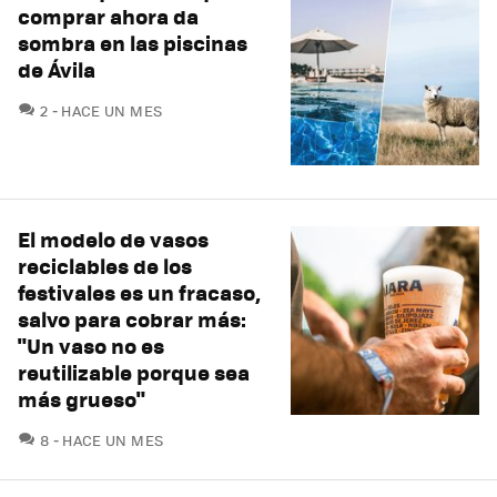
comprar ahora da
sombra en las piscinas
de Ávila
COMENTARIOS
2
HACE UN MES
El modelo de vasos
reciclables de los
festivales es un fracaso,
salvo para cobrar más:
"Un vaso no es
reutilizable porque sea
más grueso"
COMENTARIOS
8
HACE UN MES