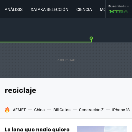
Suscríbete a
ANÁLISIS
XATAKA SELECCIÓN
CIENCIA
MOVILIDAD
reciclaje
HOY SE HABLA DE
AEMET
China
Bill Gates
Generación Z
iPhone 18
La lana que nadie quiere