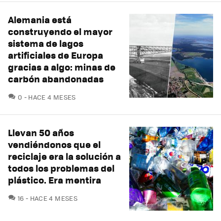
Alemania está
construyendo el mayor
sistema de lagos
artificiales de Europa
gracias a algo: minas de
carbón abandonadas
COMENTARIOS
0
HACE 4 MESES
Llevan 50 años
vendiéndonos que el
reciclaje era la solución a
todos los problemas del
plástico. Era mentira
COMENTARIOS
16
HACE 4 MESES