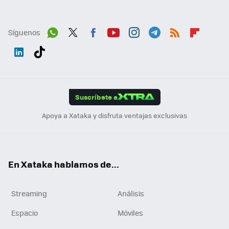
Síguenos
Wh
Twit
Fac
You
Inst
Tele
RSS
Flip
ats
ter
ebo
tub
agr
gra
boa
Link
Tikt
App
ok
e
am
m
rd
edI
ok
Suscríbete a
n
Apoya a Xataka y disfruta ventajas exclusivas
En Xataka hablamos de...
Streaming
Análisis
Espacio
Móviles