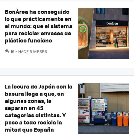
BonÀrea ha conseguido
lo que prácticamente en
el mundo: que el sistema
para reciclar envases de
plástico funcione
COMENTARIOS
16
HACE 5 MESES
La locura de Japón con la
basura llega a que, en
algunas zonas, la
separan en 45
categorías distintas. Y
pese a todo recicla la
mitad que España