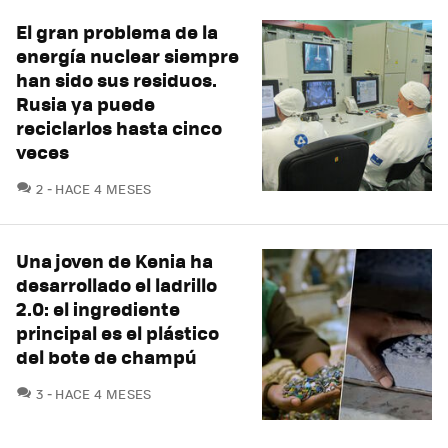
El gran problema de la
energía nuclear siempre
han sido sus residuos.
Rusia ya puede
reciclarlos hasta cinco
veces
COMENTARIOS
2
HACE 4 MESES
Una joven de Kenia ha
desarrollado el ladrillo
2.0: el ingrediente
principal es el plástico
del bote de champú
COMENTARIOS
3
HACE 4 MESES