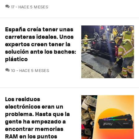
COMENTARIOS
17
HACE 5 MESES
España creía tener unas
carreteras ideales. Unos
expertos creen tener la
solución ante los baches:
plástico
COMENTARIOS
10
HACE 5 MESES
Los residuos
electrónicos eran un
problema. Hasta que la
gente ha empezado a
encontrar memorias
RAM en los puntos