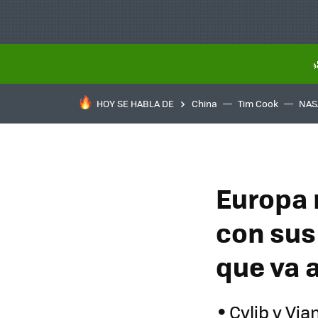
HOY SE HABLA DE
China
Tim Cook
NAS
Europa 
con sus 
que va 
Cylib y Vi