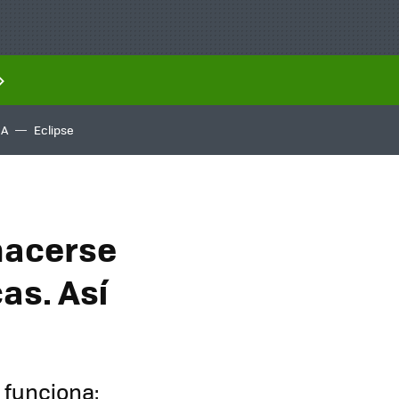
IA
Eclipse
hacerse
as. Así
 funciona: