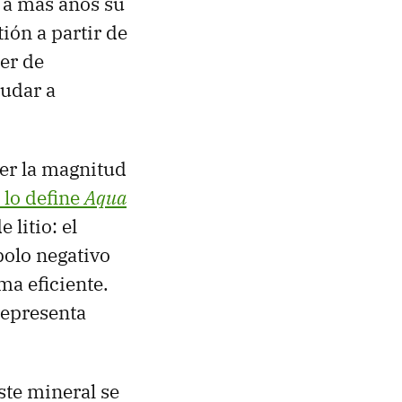
 a más años su
ión a partir de
er de
dudar a
der la magnitud
lo define
Aqua
 litio: el
polo negativo
ma eficiente.
 representa
ste mineral se