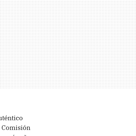
uténtico
la Comisión