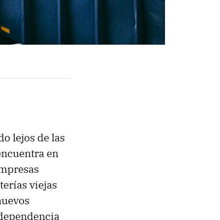
o lejos de las
 encuentra en
empresas
terías viejas
nuevos
independencia