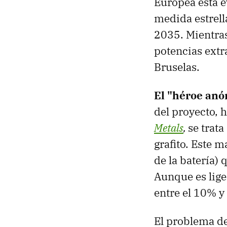
Europea está e
medida estrell
2035. Mientras
potencias extr
Bruselas.
El "héroe anó
del proyecto, h
Metals
,
se trata
grafito. Este m
de la batería)
Aunque es liger
entre el 10% y 
El problema de