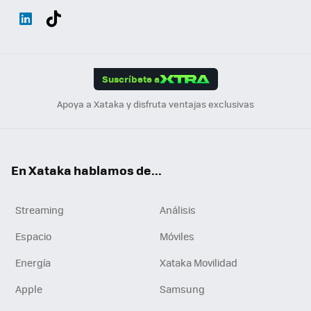
Wh
Twit
Fac
You
Inst
Tele
RSS
Flip
ats
ter
ebo
tub
agr
gra
boa
Link
Tikt
App
ok
e
am
m
rd
edI
ok
Suscríbete a
n
Apoya a Xataka y disfruta ventajas exclusivas
En Xataka hablamos de...
Streaming
Análisis
Espacio
Móviles
Energía
Xataka Movilidad
Apple
Samsung