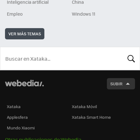
Inteligencia artificial
China
Empleo
Windows 11
VER MÁS TEMAS
BUSCA
SUBIR
Xataka
Xataka Móvil
Applesfera
Xataka Smart Home
Mundo Xiaomi
Otras publicaciones de Webedia