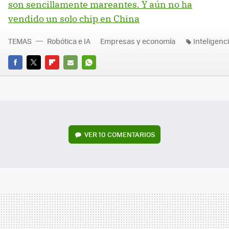
son sencillamente mareantes. Y aún no ha
vendido un solo chip en China
TEMAS
Robótica e IA
Empresas y economía
Inteligencia
FACEBOOK
TWITTER
FLIPBOARD
E-
WHATSAPP
MAIL
VER
10 COMENTARIOS