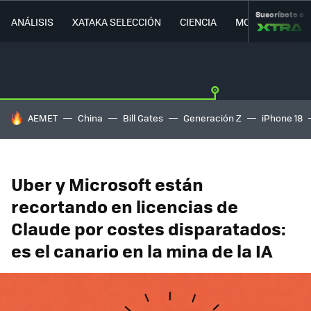
Suscríbete a
ANÁLISIS
XATAKA SELECCIÓN
CIENCIA
MOVILIDAD
HOY SE HABLA DE
AEMET
China
Bill Gates
Generación Z
iPhone 18
Uber y Microsoft están
recortando en licencias de
Claude por costes disparatados:
es el canario en la mina de la IA