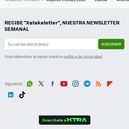
RECIBE "Xatakaletter", NUESTRA NEWSLETTER
SEMANAL
SUSCRIBIR
Suscribiéndote aceptas nuestra
política de privacidad
Síguenos
Wh
Twit
Fac
You
Inst
Tele
RSS
Flip
ats
ter
ebo
tub
agr
gra
boa
Link
Tikt
App
ok
e
am
m
rd
edI
ok
Suscríbete a
n