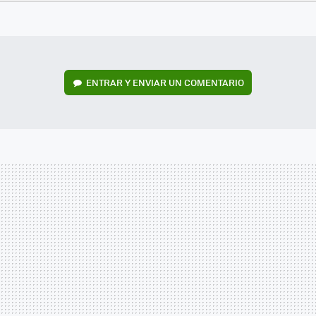
FACEBOOK
TWITTER
FLIPBOARD
E-
WHATSAPP
MAIL
ENTRAR Y ENVIAR UN COMENTARIO