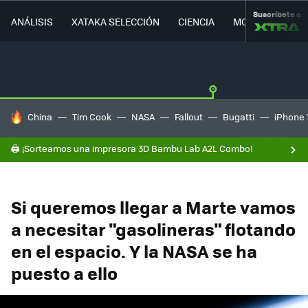
Suscríbete a
ANÁLISIS
XATAKA SELECCIÓN
CIENCIA
MOVILIDAD
HOY SE HABLA DE
China
Tim Cook
NASA
Fallout
Bugatti
iPhone 
🖨️ ¡Sorteamos una impresora 3D Bambu Lab A2L Combo!
Si queremos llegar a Marte vamos
a necesitar "gasolineras" flotando
en el espacio. Y la NASA se ha
puesto a ello