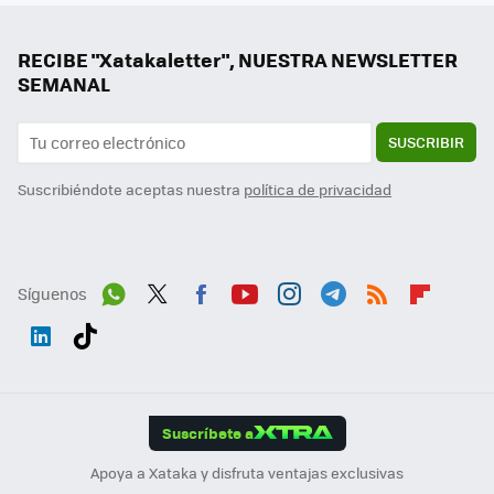
RECIBE "Xatakaletter", NUESTRA NEWSLETTER
SEMANAL
SUSCRIBIR
Suscribiéndote aceptas nuestra
política de privacidad
Síguenos
Wh
Twit
Fac
You
Inst
Tele
RSS
Flip
ats
ter
ebo
tub
agr
gra
boa
Link
Tikt
App
ok
e
am
m
rd
edI
ok
Suscríbete a
n
Apoya a Xataka y disfruta ventajas exclusivas