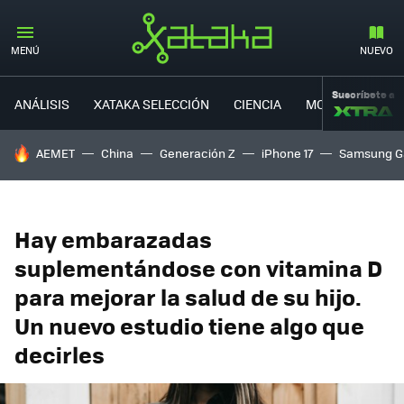
MENÚ
NUEVO
Suscríbete a
ANÁLISIS
XATAKA SELECCIÓN
CIENCIA
MOVILIDAD
HOY SE HABLA DE
AEMET
China
Generación Z
iPhone 17
Samsung G
Hay embarazadas
suplementándose con vitamina D
para mejorar la salud de su hijo.
Un nuevo estudio tiene algo que
decirles