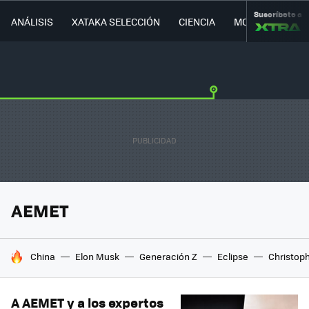
Suscríbete a
ANÁLISIS
XATAKA SELECCIÓN
CIENCIA
MOVILIDAD
AEMET
HOY SE HABLA DE
China
Elon Musk
Generación Z
Eclipse
Christop
A AEMET y a los expertos