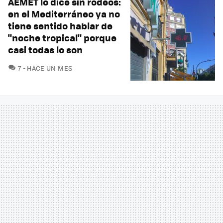
AEMET lo dice sin rodeos:
en el Mediterráneo ya no
tiene sentido hablar de
"noche tropical" porque
casi todas lo son
COMENTARIOS
7
HACE UN MES