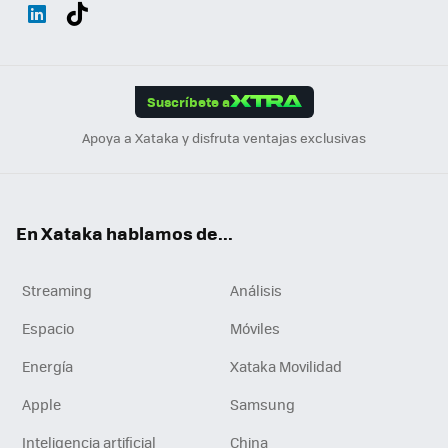
Wh
Twit
Fac
You
Inst
Tele
RSS
Flip
ats
ter
ebo
tub
agr
gra
boa
Link
Tikt
App
ok
e
am
m
rd
edI
ok
Suscríbete a
n
Apoya a Xataka y disfruta ventajas exclusivas
En Xataka hablamos de...
Streaming
Análisis
Espacio
Móviles
Energía
Xataka Movilidad
Apple
Samsung
Inteligencia artificial
China