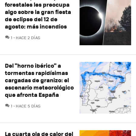
forestales les preocupa
algo sobre la gran fiesta
de eclipse del 12 de
agosto: más incendios
COMENTARIOS
1
HACE 2 DÍAS
Del "horno ibérico" a
tormentas rapidísimas
cargadas de granizo: el
escenario meteorológico
que afronta España
COMENTARIOS
1
HACE 5 DÍAS
La cuarta ola de calor del