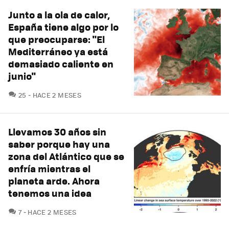
Junto a la ola de calor,
España tiene algo por lo
que preocuparse: "El
Mediterráneo ya está
demasiado caliente en
junio"
COMENTARIOS
25
HACE 2 MESES
Llevamos 30 años sin
saber porque hay una
zona del Atlántico que se
enfría mientras el
planeta arde. Ahora
tenemos una idea
COMENTARIOS
7
HACE 2 MESES