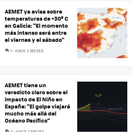
AEMET ya avisa sobre
temperaturas de +30º C
en Galicia: "El momento
más intenso será entre
el viernes y el sábado"
COMENTARIOS
1
HACE 2 MESES
AEMET tiene un
veredicto claro sobre el
impacto de El Niño en
España: "El golpe viajará
mucho más allá del
Océano Pacífico"
COMENTARIOS
2
HACE 2 MESES