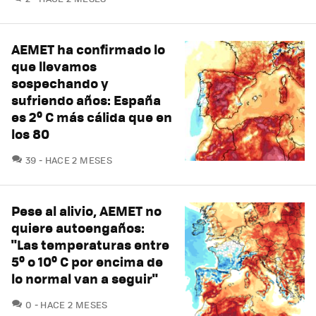
AEMET ha confirmado lo
que llevamos
sospechando y
sufriendo años: España
es 2º C más cálida que en
los 80
COMENTARIOS
39
HACE 2 MESES
Pese al alivio, AEMET no
quiere autoengaños:
"Las temperaturas entre
5º o 10º C por encima de
lo normal van a seguir"
COMENTARIOS
0
HACE 2 MESES