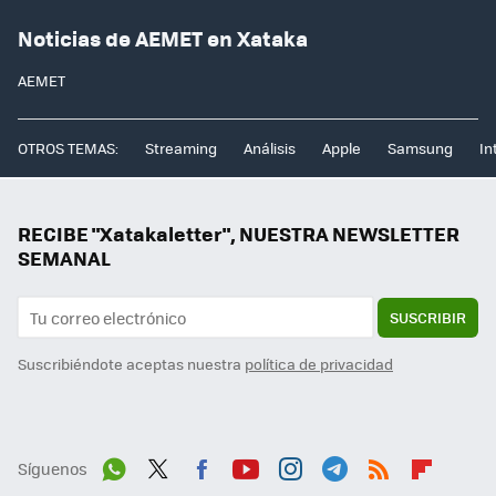
Noticias de AEMET en Xataka
AEMET
OTROS TEMAS:
Streaming
Análisis
Apple
Samsung
In
RECIBE "Xatakaletter", NUESTRA NEWSLETTER
SEMANAL
SUSCRIBIR
Suscribiéndote aceptas nuestra
política de privacidad
Síguenos