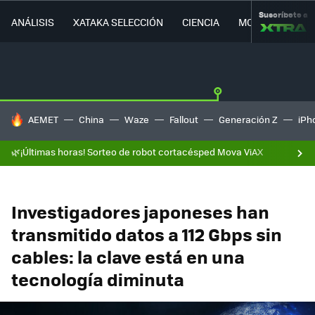
Suscríbete a
ANÁLISIS
XATAKA SELECCIÓN
CIENCIA
MOVILIDAD
HOY SE HABLA DE
AEMET
China
Waze
Fallout
Generación Z
iPh
🌿¡Últimas horas! Sorteo de robot cortacésped Mova ViAX
Investigadores japoneses han
transmitido datos a 112 Gbps sin
cables: la clave está en una
tecnología diminuta