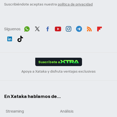
Suscribiéndote aceptas nuestra
política de privacidad
Síguenos
Wh
Twit
Fac
You
Inst
Tele
RSS
Flip
ats
ter
ebo
tub
agr
gra
boa
Link
Tikt
App
ok
e
am
m
rd
edI
ok
Suscríbete a
n
Apoya a Xataka y disfruta ventajas exclusivas
En Xataka hablamos de...
Streaming
Análisis