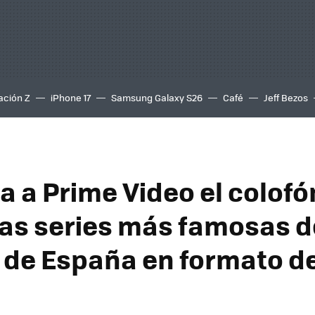
ación Z
iPhone 17
Samsung Galaxy S26
Café
Jeff Bezos
a a Prime Video el colofó
las series más famosas d
a de España en formato de