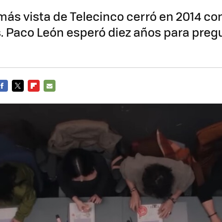
ás vista de Telecinco cerró en 2014 con
 Paco León esperó diez años para preg
FACEBOOK
TWITTER
FLIPBOARD
E-
MAIL