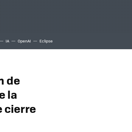
IA
OpenAI
Eclipse
n de
e la
 cierre