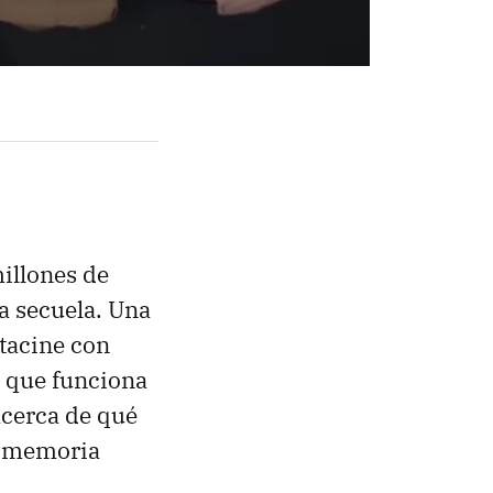
millones de
a secuela. Una
tacine con
a que funciona
acerca de qué
la memoria