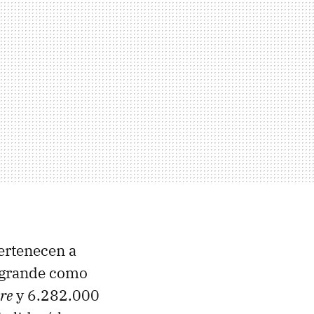
pertenecen a
n grande como
re
y 6.282.000