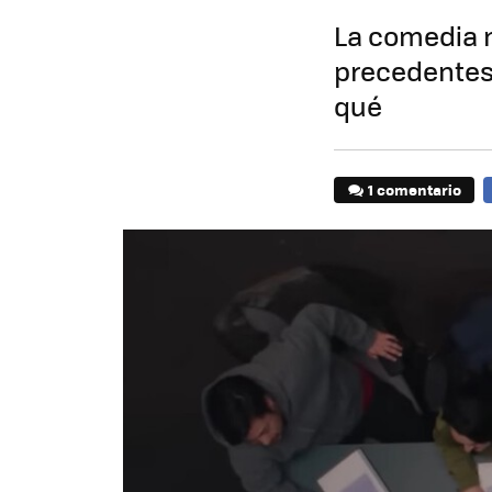
La comedia m
precedentes.
qué
1 comentario