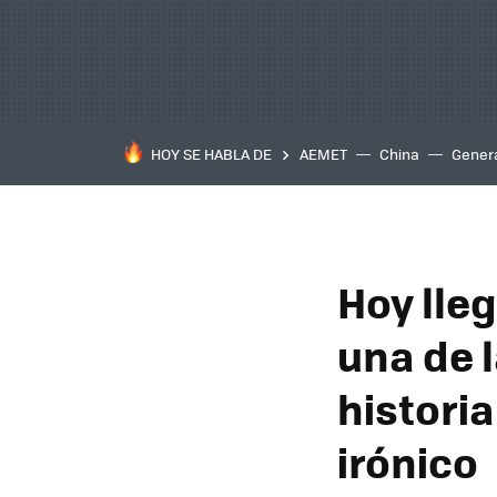
HOY SE HABLA DE
AEMET
China
Gener
Hoy lleg
una de 
histori
irónico