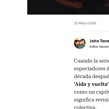
22 Mayo 2026
John Ton
Editor Senio
Cuando la seri
espectadores d
década despué
'Aída y vuelta'
como un capít
significa revi
colectiva.