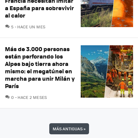
Francia necesitan imitar
a España para sobrevivir
al calor
COMENTARIOS
5
HACE UN MES
Más de 3.000 personas
están perforando los
Alpes bajo tierra ahora
mismo: el megatúnel en
marcha para unir Milán y
París
COMENTARIOS
0
HACE 2 MESES
MÁS ANTIGUAS
»