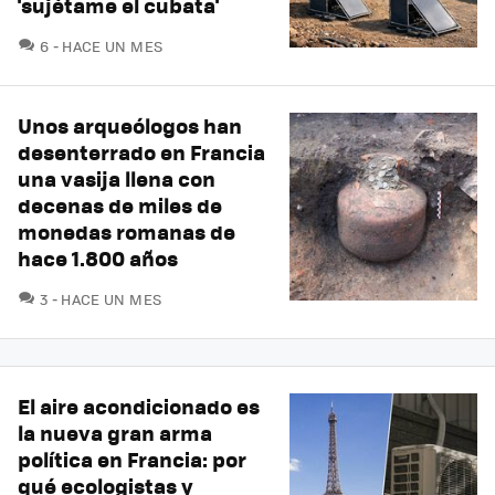
'sujétame el cubata'
COMENTARIOS
6
HACE UN MES
Unos arqueólogos han
desenterrado en Francia
una vasija llena con
decenas de miles de
monedas romanas de
hace 1.800 años
COMENTARIOS
3
HACE UN MES
El aire acondicionado es
la nueva gran arma
política en Francia: por
qué ecologistas y