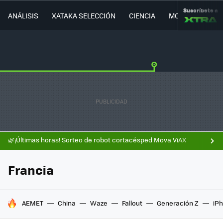
Suscríbete a
ANÁLISIS
XATAKA SELECCIÓN
CIENCIA
MOVILIDAD
🌿¡Últimas horas! Sorteo de robot cortacésped Mova ViAX
Francia
HOY SE HABLA DE
AEMET
China
Waze
Fallout
Generación Z
iPh