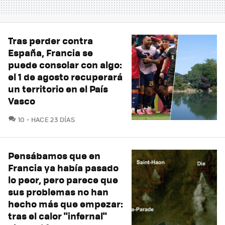
Tras perder contra
España, Francia se
puede consolar con algo:
el 1 de agosto recuperará
un territorio en el País
Vasco
COMENTARIOS
10
HACE 23 DÍAS
Pensábamos que en
Francia ya había pasado
lo peor, pero parece que
sus problemas no han
hecho más que empezar:
tras el calor "infernal"