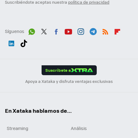
Suscribiéndote aceptas nuestra
política de privacidad
Síguenos
Wh
Twit
Fac
You
Inst
Tele
RSS
Flip
ats
ter
ebo
tub
agr
gra
boa
Link
Tikt
App
ok
e
am
m
rd
edI
ok
Suscríbete a
n
Apoya a Xataka y disfruta ventajas exclusivas
En Xataka hablamos de...
Streaming
Análisis