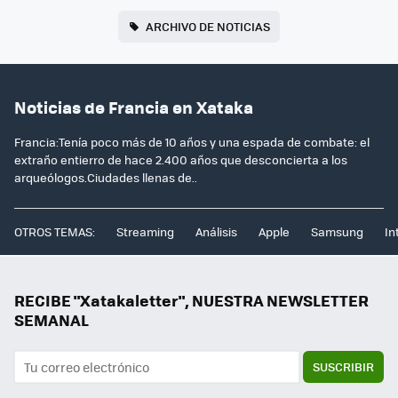
ARCHIVO DE NOTICIAS
Noticias de Francia en Xataka
Francia:Tenía poco más de 10 años y una espada de combate: el
extraño entierro de hace 2.400 años que desconcierta a los
arqueólogos.Ciudades llenas de..
OTROS TEMAS:
Streaming
Análisis
Apple
Samsung
In
RECIBE "Xatakaletter", NUESTRA NEWSLETTER
SEMANAL
SUSCRIBIR