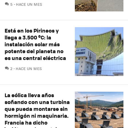
COMENTARIOS
5
HACE UN MES
Está en los Pirineos y
llega a 3.500 ºC: la
instalación solar más
potente del planeta no
es una central eléctrica
COMENTARIOS
2
HACE UN MES
La eólica lleva años
soñando con una turbina
que pueda montarse sin
hormigón ni maquinaria.
Francia ha dicho