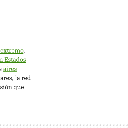
r extremo
.
n Estados
os
aires
ares, la red
isión que