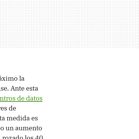
máximo la
se. Ante esta
entros de datos
res de
sta medida es
ado un aumento
 rozado los 40