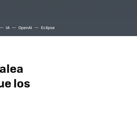
IA
OpenAI
Eclipse
balea
ue los