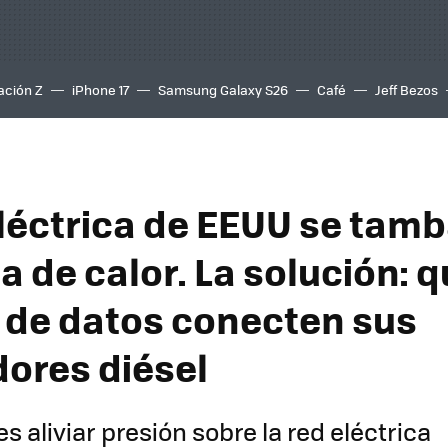
ación Z
iPhone 17
Samsung Galaxy S26
Café
Jeff Bezos
eléctrica de EEUU se tam
la de calor. La solución: q
 de datos conecten sus
ores diésel
 es aliviar presión sobre la red eléctrica