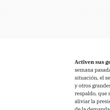
Activen sus 
semana pasada 
situación, el s
y otros grande
respaldo, que 
aliviar la pre
de la demanda 