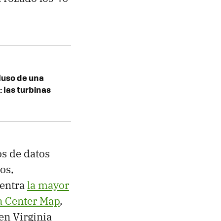
luso de una
: las turbinas
s de datos
os,
centra
la mayor
a Center Map
,
en Virginia