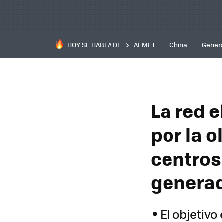
HOY SE HABLA DE
AEMET
China
Gener
La red 
por la o
centros
generad
El objetivo