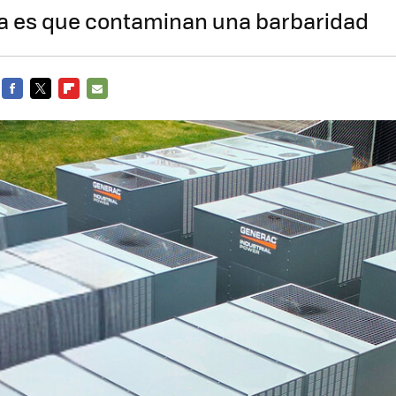
a es que contaminan una barbaridad
FACEBOOK
TWITTER
FLIPBOARD
E-
MAIL