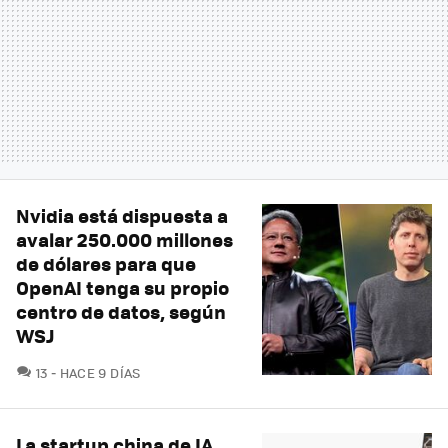
Nvidia está dispuesta a
avalar 250.000 millones
de dólares para que
OpenAI tenga su propio
centro de datos, según
WSJ
COMENTARIOS
13
HACE 9 DÍAS
La startup china de IA