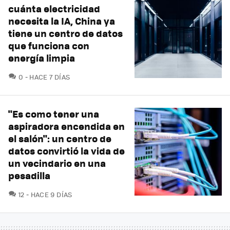
cuánta electricidad
necesita la IA, China ya
tiene un centro de datos
que funciona con
energía limpia
COMENTARIOS
0
HACE 7 DÍAS
"Es como tener una
aspiradora encendida en
el salón": un centro de
datos convirtió la vida de
un vecindario en una
pesadilla
COMENTARIOS
12
HACE 9 DÍAS