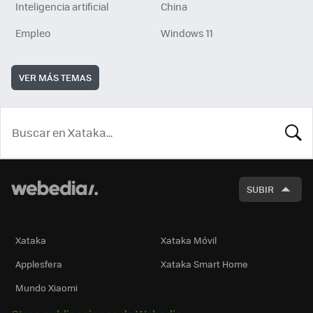
Inteligencia artificial
China
Empleo
Windows 11
VER MÁS TEMAS
BUSCA
SUBIR
Xataka
Xataka Móvil
Applesfera
Xataka Smart Home
Mundo Xiaomi