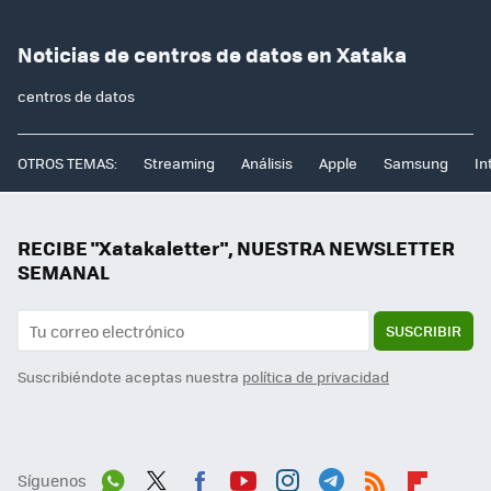
Noticias de centros de datos en Xataka
centros de datos
OTROS TEMAS:
Streaming
Análisis
Apple
Samsung
In
RECIBE "Xatakaletter", NUESTRA NEWSLETTER
SEMANAL
SUSCRIBIR
Suscribiéndote aceptas nuestra
política de privacidad
Síguenos