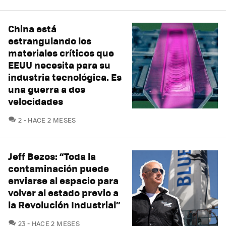
China está
estrangulando los
materiales críticos que
EEUU necesita para su
industria tecnológica. Es
una guerra a dos
velocidades
COMENTARIOS
2
HACE 2 MESES
Jeff Bezos: “Toda la
contaminación puede
enviarse al espacio para
volver al estado previo a
la Revolución Industrial”
COMENTARIOS
23
HACE 2 MESES