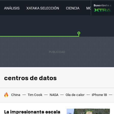
Suscríbete a
ANÁLISIS
XATAKA SELECCIÓN
CIENCIA
MOVILIDAD
centros de datos
HOY SE HABLA DE
China
Tim Cook
NASA
Ola de calor
iPhone 18
La impresionante escala