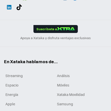
Wh
Twit
Fac
You
Inst
Tele
RSS
Flip
ats
ter
ebo
tub
agr
gra
boa
Link
Tikt
App
ok
e
am
m
rd
edI
ok
Suscríbete a
n
Apoya a Xataka y disfruta ventajas exclusivas
En Xataka hablamos de...
Streaming
Análisis
Espacio
Móviles
Energía
Xataka Movilidad
Apple
Samsung