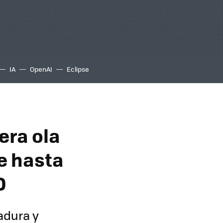
IA
OpenAI
Eclipse
era ola
e hasta
0
adura y