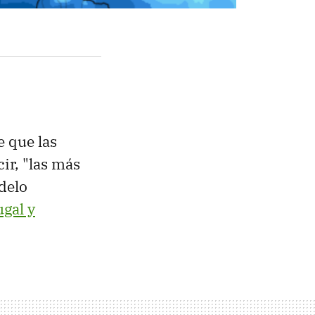
 que las
ir, "las más
delo
ugal y