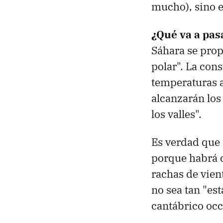
mucho), sino e
¿Qué va a pas
Sáhara se prop
polar". La con
temperaturas a
alcanzarán lo
los valles".
Es verdad que 
porque habrá 
rachas de vien
no sea tan "es
cantábrico oc