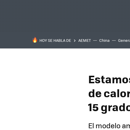
HOY SE HABLA DE
AEMET
China
Gener
Estamos
de calo
15 grad
El modelo a