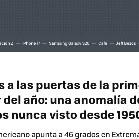
ación Z
iPhone 17
Samsung Galaxy S26
Café
Jeff Bezos
 a las puertas de la prim
r del año: una anomalía d
os nunca visto desde 195
mericano apunta a 46 grados en Extrem