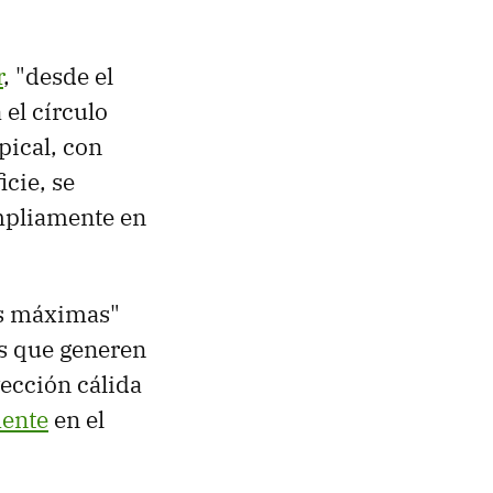
r
, "desde el
el círculo
pical, con
cie, se
mpliamente en
as máximas"
s que generen
vección cálida
mente
en el