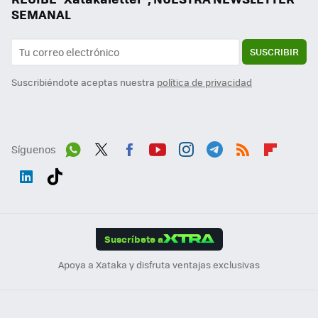
SEMANAL
SUSCRIBIR
Suscribiéndote aceptas nuestra
política de privacidad
Síguenos
Wh
Twit
Fac
You
Inst
Tele
RSS
Flip
ats
ter
ebo
tub
agr
gra
boa
Link
Tikt
App
ok
e
am
m
rd
edI
ok
Suscríbete a
n
Apoya a Xataka y disfruta ventajas exclusivas