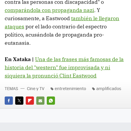
contra las personas con discapacidad" o
comparándola con propaganda nazi
. Y
curiosamente, a Eastwood
también le llegaron
ataques
por el lado contrario del espectro
político, acusándola de propaganda pro-
eutanasia.
En Xataka |
Una de las frases más famosas de la
historia del "western" fue improvisada y ni
siquiera la pronunció Clint Eastwood
TEMAS
Cine y TV
entretenimiento
amplificados
FACEBOOK
TWITTER
FLIPBOARD
E-
WHATSAPP
MAIL