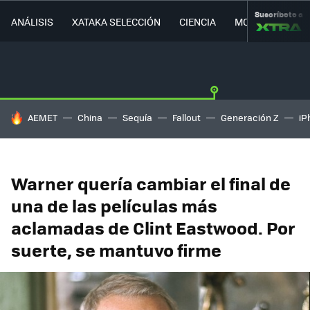
Suscríbete a
ANÁLISIS
XATAKA SELECCIÓN
CIENCIA
MOVILIDAD
HOY SE HABLA DE
AEMET
China
Sequía
Fallout
Generación Z
iP
Warner quería cambiar el final de
una de las películas más
aclamadas de Clint Eastwood. Por
suerte, se mantuvo firme