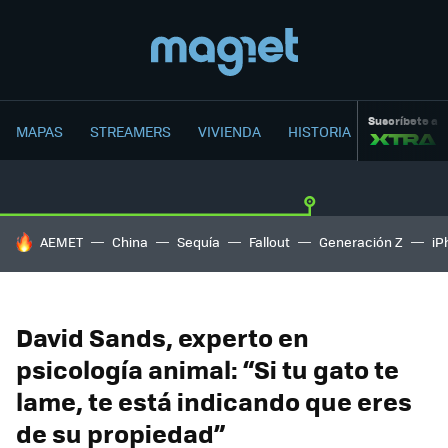
Suscríbete a
MAPAS
STREAMERS
VIVIENDA
HISTORIA
HOY SE HABLA DE
AEMET
China
Sequía
Fallout
Generación Z
iP
David Sands, experto en
psicología animal: “Si tu gato te
lame, te está indicando que eres
de su propiedad”