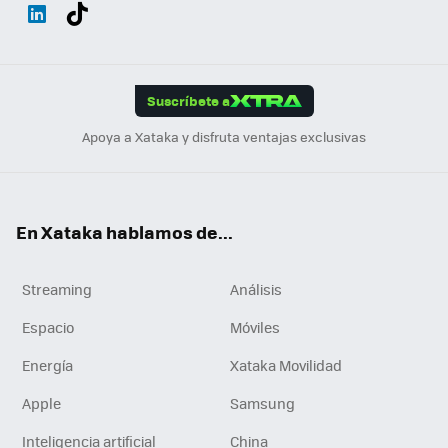
Wh
Twit
Fac
You
Inst
Tele
RSS
Flip
ats
ter
ebo
tub
agr
gra
boa
Link
Tikt
App
ok
e
am
m
rd
edI
ok
Suscríbete a
n
Apoya a Xataka y disfruta ventajas exclusivas
En Xataka hablamos de...
Streaming
Análisis
Espacio
Móviles
Energía
Xataka Movilidad
Apple
Samsung
Inteligencia artificial
China