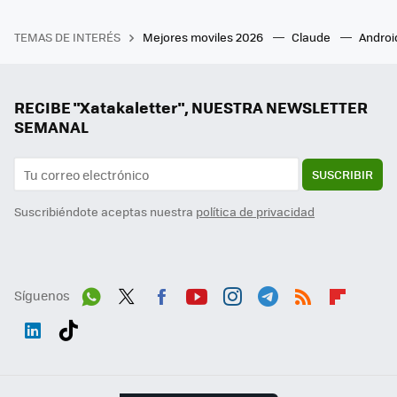
TEMAS DE INTERÉS
Mejores moviles 2026
Claude
Androi
RECIBE "Xatakaletter", NUESTRA NEWSLETTER
SEMANAL
SUSCRIBIR
Suscribiéndote aceptas nuestra
política de privacidad
Síguenos
Wh
Twit
Fac
You
Inst
Tele
RSS
Flip
ats
ter
ebo
tub
agr
gra
boa
Link
Tikt
App
ok
e
am
m
rd
edI
ok