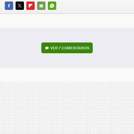
FACEBOOK
TWITTER
FLIPBOARD
E-
WHATSAPP
MAIL
VER
7 COMENTARIOS