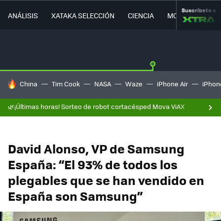
Suscríbete a
ANÁLISIS
XATAKA SELECCIÓN
CIENCIA
MOVILIDAD
HOY SE HABLA DE
China
Tim Cook
NASA
Waze
iPhone Air
iPhone
🌿¡Últimas horas! Sorteo de robot cortacésped Mova ViAX
David Alonso, VP de Samsung
España: “El 93% de todos los
plegables que se han vendido en
España son Samsung”