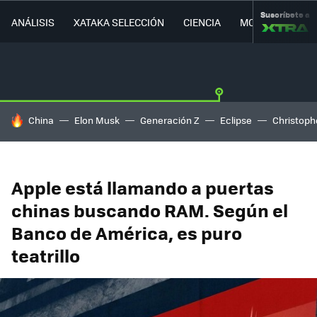
Suscríbete a
ANÁLISIS
XATAKA SELECCIÓN
CIENCIA
MOVILIDAD
HOY SE HABLA DE
China
Elon Musk
Generación Z
Eclipse
Christoph
Apple está llamando a puertas
chinas buscando RAM. Según el
Banco de América, es puro
teatrillo