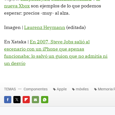
nueva Xbox
son ejemplos de lo que podemos
esperar: precios -muy- al alza.
Imagen |
Laurenz Heymann
(editada)
En Xataka |
En 2007, Steve Jobs salió al
escenario con un iPhone que apenas
funcionaba: lo salvó un guion que no admitía ni
un desvío
TEMAS
Componentes
Apple
móviles
Memoria 
FACEBOOK
TWITTER
FLIPBOARD
E-
WHATSAPP
MAIL