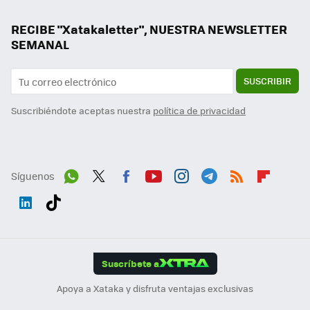
RECIBE "Xatakaletter", NUESTRA NEWSLETTER
SEMANAL
SUSCRIBIR
Suscribiéndote aceptas nuestra
política de privacidad
Síguenos
Wh
Twit
Fac
You
Inst
Tele
RSS
Flip
ats
ter
ebo
tub
agr
gra
boa
Link
Tikt
App
ok
e
am
m
rd
edI
ok
Suscríbete a
n
Apoya a Xataka y disfruta ventajas exclusivas