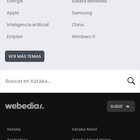
Energía
Xataka Movilidad
Apple
Samsung
Inteligencia artificial
China
Empleo
Windows 11
VER MÁS TEMAS
BUSCA
SUBIR
Xataka
Xataka Móvil
Applesfera
Xataka Smart Home