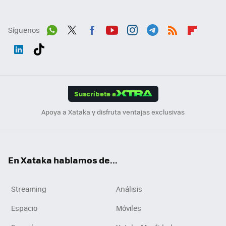
Síguenos
Wh
Twit
Fac
You
Inst
Tele
RSS
Flip
ats
ter
ebo
tub
agr
gra
boa
Link
Tikt
App
ok
e
am
m
rd
edI
ok
Suscríbete a
n
Apoya a Xataka y disfruta ventajas exclusivas
En Xataka hablamos de...
Streaming
Análisis
Espacio
Móviles