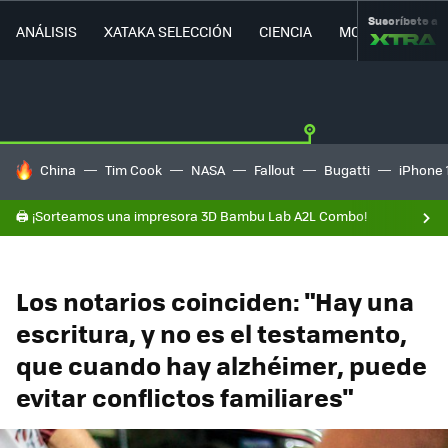
Suscríbete a
ANÁLISIS
XATAKA SELECCIÓN
CIENCIA
MOVILIDAD
HOY SE HABLA DE
China
Tim Cook
NASA
Fallout
Bugatti
iPhone 
🖨️ ¡Sorteamos una impresora 3D Bambu Lab A2L Combo!
Los notarios coinciden: "Hay una
escritura, y no es el testamento,
que cuando hay alzhéimer, puede
evitar conflictos familiares"