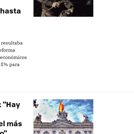
 hasta
 resultaba
reforma
 económicos
 25% para
: "Hay
o
 el más
o"