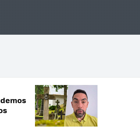
Podemos
os