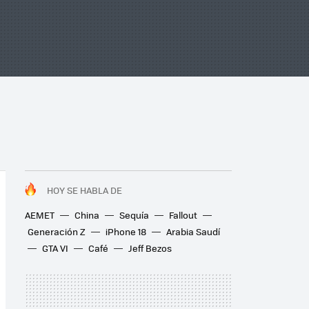
HOY SE HABLA DE
AEMET
China
Sequía
Fallout
Generación Z
iPhone 18
Arabia Saudí
GTA VI
Café
Jeff Bezos