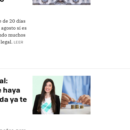
e de 20 días
 agosto sí es
ando muchos
legal.
LEER
al:
e haya
da ya te