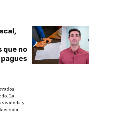
scal,
s que no
e pagues
levados
edo. La
 vivienda y
 Hacienda