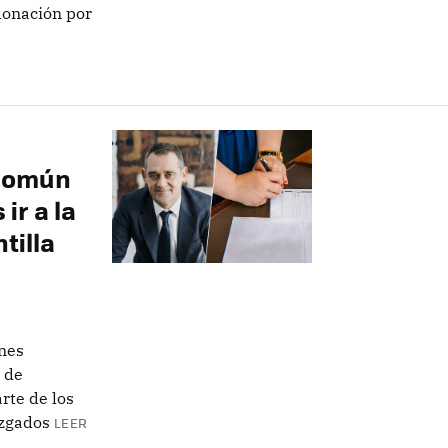
donación por
 común
ir a la
tilla
nes
a de
rte de los
uzgados
LEER