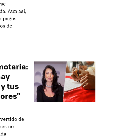
rse
ia. Aun así,
r pagos
ios de
notaria:
hay
y tus
ores"
dvertido de
res no
uda