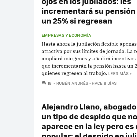
ojos en los jubilados: les
incrementará su pensión
un 25% si regresan
EMPRESAS Y ECONOMÍA
Hasta ahora la jubilación flexible apenas
atractiva por sus límites de jornada. La 
ampliará márgenes y añadirá incentivos
que incrementarán la pensión hasta un
quienes regresen al trabajo.
LEER MÁS »
COMENTARIOS
18
RUBÉN ANDRÉS
HACE 8 DÍAS
Alejandro Llano, abogado
un tipo de despido que n
aparece en la ley pero es
popular: el despido en juli