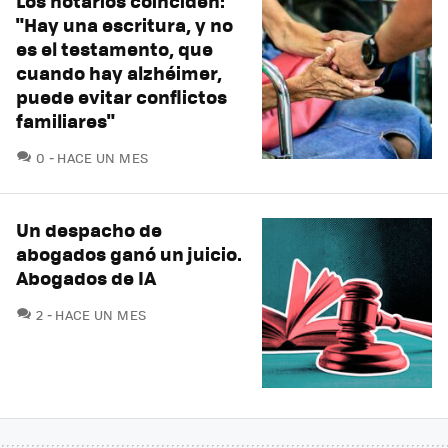
Los notarios coinciden:
"Hay una escritura, y no
es el testamento, que
cuando hay alzhéimer,
puede evitar conflictos
familiares"
COMENTARIOS
0
HACE UN MES
Un despacho de
abogados ganó un juicio.
Abogados de IA
COMENTARIOS
2
HACE UN MES