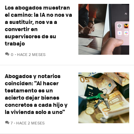
Los abogados muestran
el camino: la IA no nos va
a sustituir, nos va a
convertir en
supervisores de su
trabajo
COMENTARIOS
0
HACE 2 MESES
Abogados y notarios
coinciden: "Al hacer
testamento es un
acierto dejar bienes
concretos a cada hijo y
la vivienda solo a uno"
COMENTARIOS
7
HACE 2 MESES