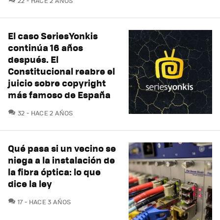
22
HACE 2 AÑOS
El caso SeriesYonkis
continúa 16 años
después. El
Constitucional reabre el
juicio sobre copyright
más famoso de España
COMENTARIOS
32
HACE 2 AÑOS
Qué pasa si un vecino se
niega a la instalación de
la fibra óptica: lo que
dice la ley
COMENTARIOS
17
HACE 3 AÑOS