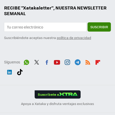
RECIBE "Xatakaletter", NUESTRA NEWSLETTER
SEMANAL
SUSCRIBIR
Suscribiéndote aceptas nuestra
política de privacidad
Síguenos
Wh
Twit
Fac
You
Inst
Tele
RSS
Flip
ats
ter
ebo
tub
agr
gra
boa
Link
Tikt
App
ok
e
am
m
rd
edI
ok
Suscríbete a
n
Apoya a Xataka y disfruta ventajas exclusivas