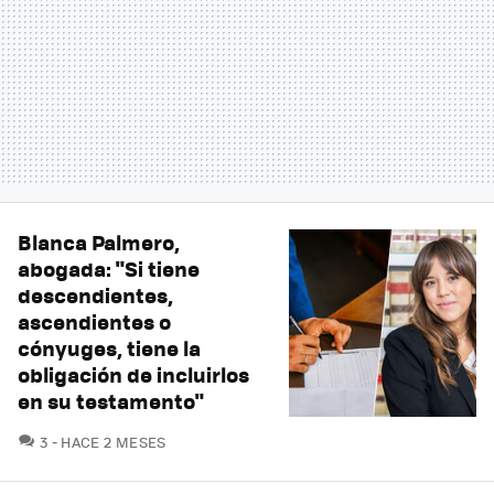
Blanca Palmero,
abogada: "Si tiene
descendientes,
ascendientes o
cónyuges, tiene la
obligación de incluirlos
en su testamento"
COMENTARIOS
3
HACE 2 MESES