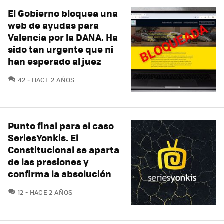
El Gobierno bloquea una
web de ayudas para
Valencia por la DANA. Ha
sido tan urgente que ni
han esperado al juez
COMENTARIOS
42
HACE 2 AÑOS
Punto final para el caso
SeriesYonkis. El
Constitucional se aparta
de las presiones y
confirma la absolución
COMENTARIOS
12
HACE 2 AÑOS