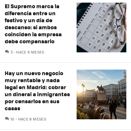
El Supremo marca la
diferencia entre un
festivo y un día de
descanso: si ambos
coinciden la empresa
debe compensarlo
COMENTARIOS
3
HACE 6 MESES
Hay un nuevo negocio
muy rentable y nada
legal en Madrid: cobrar
un dineral a inmigrantes
por censarlos en sus
casas
COMENTARIOS
10
HACE 8 MESES