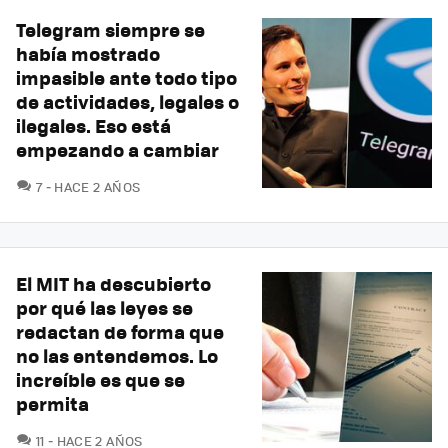
Telegram siempre se
había mostrado
impasible ante todo tipo
de actividades, legales o
ilegales. Eso está
empezando a cambiar
COMENTARIOS
7
HACE 2 AÑOS
El MIT ha descubierto
por qué las leyes se
redactan de forma que
no las entendemos. Lo
increíble es que se
permita
COMENTARIOS
11
HACE 2 AÑOS