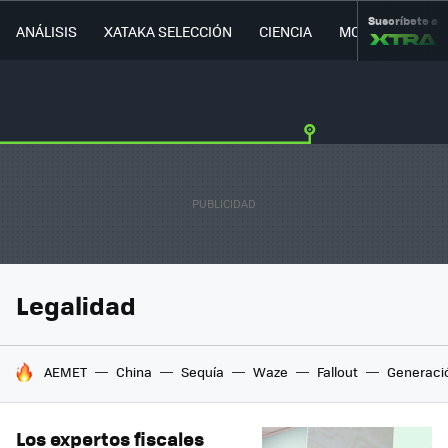
Suscríbete a
ANÁLISIS
XATAKA SELECCIÓN
CIENCIA
MOVILIDAD
Legalidad
HOY SE HABLA DE
AEMET
China
Sequía
Waze
Fallout
Generaci
Los expertos fiscales