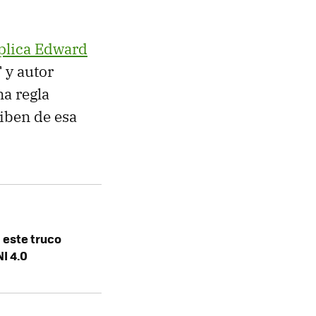
plica Edward
T y autor
na regla
riben de esa
n este truco
I 4.0