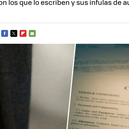
on los que lo escriben y sus ínfulas de a
FACEBOOK
TWITTER
FLIPBOARD
E-
MAIL