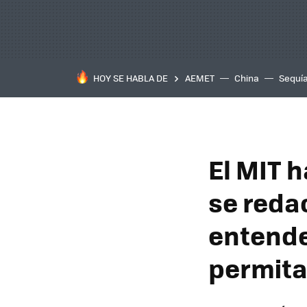
HOY SE HABLA DE
AEMET
China
Sequí
El MIT h
se reda
entende
permit