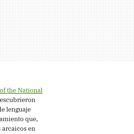
of the National
descubrieron
de lenguaje
tamiento que,
s arcaicos en