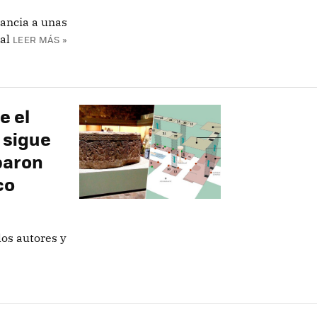
tancia a unas
al
LEER MÁS »
e el
a sigue
baron
co
los autores y