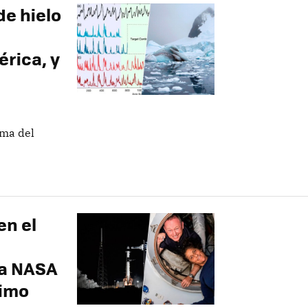
de hielo
rica, y
ima del
en el
la NASA
timo