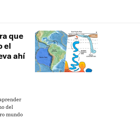
ra que
 el
eva ahí
 aprender
no del
stro mundo