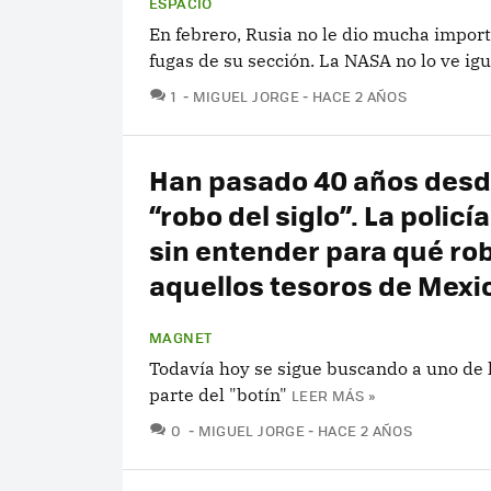
ESPACIO
En febrero, Rusia no le dio mucha impor
fugas de su sección. La NASA no lo ve igu
COMENTARIOS
1
MIGUEL JORGE
HACE 2 AÑOS
Han pasado 40 años desd
“robo del siglo”. La policí
sin entender para qué ro
aquellos tesoros de Mexi
MAGNET
Todavía hoy se sigue buscando a uno de 
parte del "botín"
LEER MÁS »
COMENTARIOS
0
MIGUEL JORGE
HACE 2 AÑOS