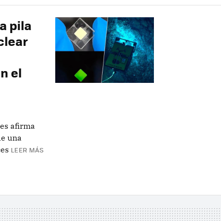
a pila
clear
n el
res afirma
de una
ces
LEER MÁS