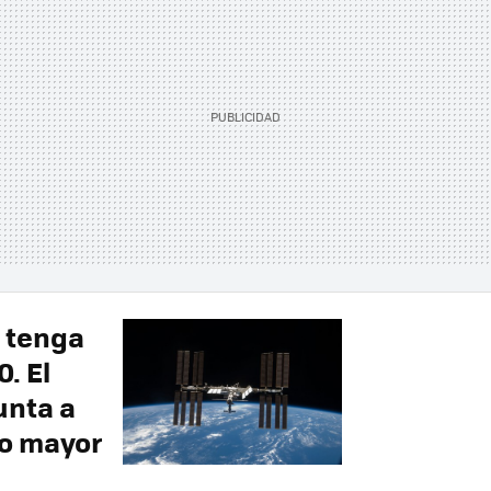
o tenga
. El
unta a
zo mayor