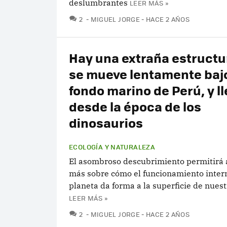
deslumbrantes
LEER MÁS »
COMENTARIOS
2
MIGUEL JORGE
HACE 2 AÑOS
Hay una extraña estructu
se mueve lentamente bajo
fondo marino de Perú, y ll
desde la época de los
dinosaurios
ECOLOGÍA Y NATURALEZA
El asombroso descubrimiento permitirá
más sobre cómo el funcionamiento inter
planeta da forma a la superficie de nue
LEER MÁS »
COMENTARIOS
2
MIGUEL JORGE
HACE 2 AÑOS