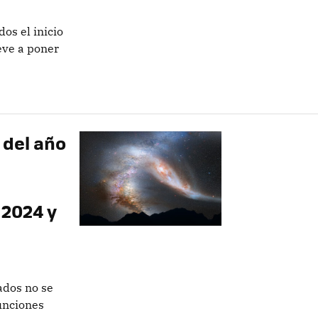
os el inicio
eve a poner
 del año
 2024 y
ados no se
unciones