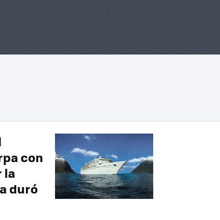
l
arpa con
 la
ía duró