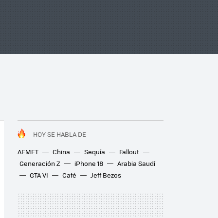
HOY SE HABLA DE
AEMET
China
Sequía
Fallout
Generación Z
iPhone 18
Arabia Saudí
GTA VI
Café
Jeff Bezos