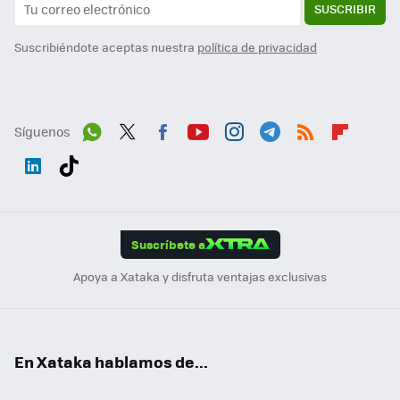
SUSCRIBIR
Suscribiéndote aceptas nuestra
política de privacidad
Síguenos
Wh
Twit
Fac
You
Inst
Tele
RSS
Flip
ats
ter
ebo
tub
agr
gra
boa
Link
Tikt
App
ok
e
am
m
rd
edI
ok
Suscríbete a
n
Apoya a Xataka y disfruta ventajas exclusivas
En Xataka hablamos de...