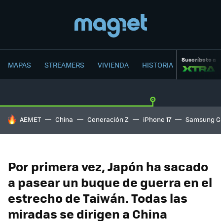
Suscríbete a
MAPAS
STREAMERS
VIVIENDA
HISTORIA
HOY SE HABLA DE
AEMET
China
Generación Z
iPhone 17
Samsung G
Por primera vez, Japón ha sacado
a pasear un buque de guerra en el
estrecho de Taiwán. Todas las
miradas se dirigen a China