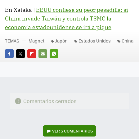
En Xataka |
EEUU confiesa su peor pesadilla: si
China invade Taiwán y controla TSMC la
economía estadounidense se irá a pique
TEMAS
Magnet
Japón
Estados Unidos
China
FACEBOOK
TWITTER
FLIPBOARD
E-
WHATSAPP
MAIL
Comentarios cerrados
VER
3 COMENTARIOS