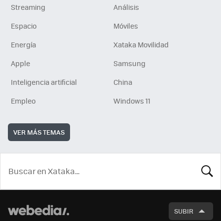
Streaming
Análisis
Espacio
Móviles
Energía
Xataka Movilidad
Apple
Samsung
Inteligencia artificial
China
Empleo
Windows 11
VER MÁS TEMAS
BUSCA
SUBIR