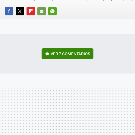
FACEBOOK
TWITTER
FLIPBOARD
E-
WHATSAPP
MAIL
VER
7 COMENTARIOS