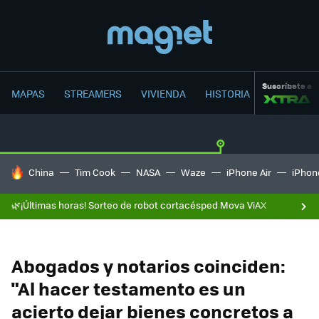
Suscríbete a
MAPAS
STREAMERS
VIVIENDA
HISTORIA
HOY SE HABLA DE
China
Tim Cook
NASA
Waze
iPhone Air
iPhone
🌿¡Últimas horas! Sorteo de robot cortacésped Mova ViAX
Abogados y notarios coinciden:
"Al hacer testamento es un
acierto dejar bienes concretos a