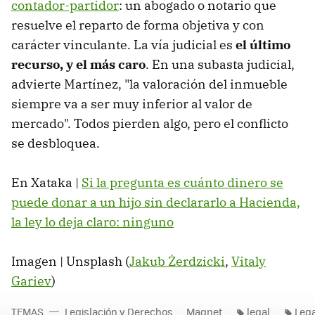
contador-partidor
: un abogado o notario que
resuelve el reparto de forma objetiva y con
carácter vinculante. La vía judicial es
el último
recurso, y el más caro
. En una subasta judicial,
advierte Martínez, "la valoración del inmueble
siempre va a ser muy inferior al valor de
mercado". Todos pierden algo, pero el conflicto
se desbloquea.
En Xataka |
Si la pregunta es cuánto dinero se
puede donar a un hijo sin declararlo a Hacienda,
la ley lo deja claro: ninguno
Imagen | Unsplash (
Jakub Żerdzicki
,
Vitaly
Gariev
)
TEMAS
Legislación y Derechos
Magnet
legal
Lega