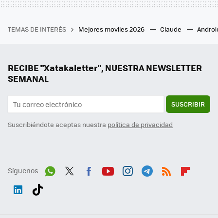
TEMAS DE INTERÉS
Mejores moviles 2026
Claude
Androi
RECIBE "Xatakaletter", NUESTRA NEWSLETTER
SEMANAL
SUSCRIBIR
Suscribiéndote aceptas nuestra
política de privacidad
Síguenos
Wh
Twit
Fac
You
Inst
Tele
RSS
Flip
ats
ter
ebo
tub
agr
gra
boa
Link
Tikt
App
ok
e
am
m
rd