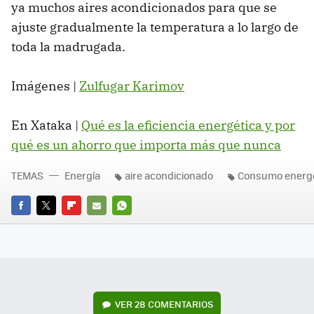
ya muchos aires acondicionados para que se
ajuste gradualmente la temperatura a lo largo de
toda la madrugada.
Imágenes |
Zulfugar Karimov
En Xataka |
Qué es la eficiencia energética y por
qué es un ahorro que importa más que nunca
TEMAS
Energía
aire acondicionado
Consumo energé
FACEBOOK
TWITTER
FLIPBOARD
E-
WHATSAPP
MAIL
VER
28 COMENTARIOS