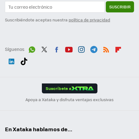
SUSCRIBIR
Suscribiéndote aceptas nuestra
política de privacidad
Síguenos
Wh
Twit
Fac
You
Inst
Tele
RSS
Flip
ats
ter
ebo
tub
agr
gra
boa
Link
Tikt
App
ok
e
am
m
rd
edI
ok
Suscríbete a
n
Apoya a Xataka y disfruta ventajas exclusivas
En Xataka hablamos de...