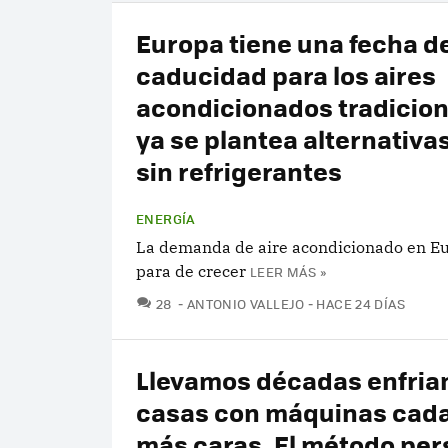
Europa tiene una fecha d
caducidad para los aires
acondicionados tradicion
ya se plantea alternativas
sin refrigerantes
ENERGÍA
La demanda de aire acondicionado en E
para de crecer
LEER MÁS »
COMENTARIOS
28
ANTONIO VALLEJO
HACE 24 DÍAS
Llevamos décadas enfria
casas con máquinas cada
más caras. El método per