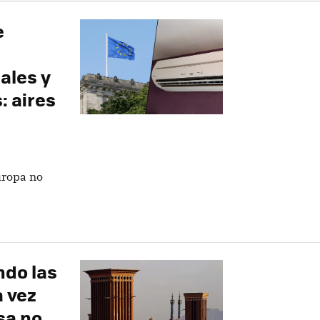
e
ales y
: aires
uropa no
ndo las
 vez
sa no