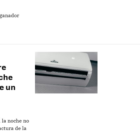
 ganador
re
oche
e un
 la noche no
actura de la