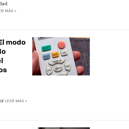
idad
ER MÁS »
"El modo
do
l
os
or
LEER MÁS »