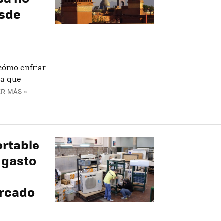
esde
 cómo enfriar
na que
ER MÁS »
ortable
 gasto
ercado