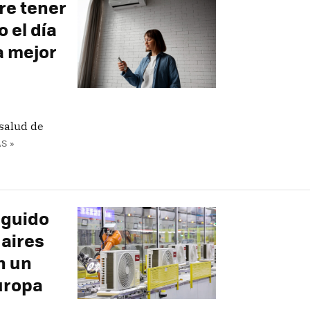
re tener
 el día
a mejor
 salud de
S »
eguido
 aires
n un
uropa