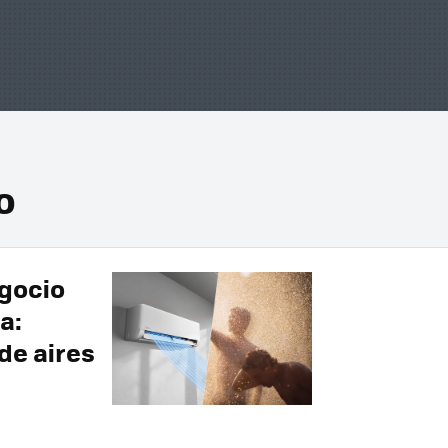
o
gocio
a:
de aires