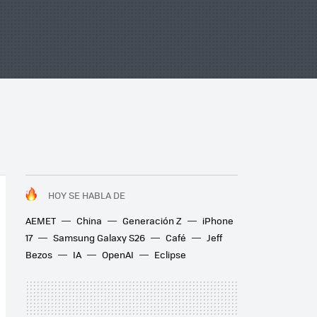
HOY SE HABLA DE
AEMET
China
Generación Z
iPhone
17
Samsung Galaxy S26
Café
Jeff
Bezos
IA
OpenAI
Eclipse