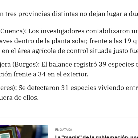
 tres provincias distintas no dejan lugar a du
(Cuenca): Los investigadores contabilizaron un
aves dentro de la planta solar, frente a las 19 
en el área agrícola de control situada justo fu
ejera (Burgos): El balance registró 39 especies e
ción frente a 34 en el exterior.
ceres): Se detectaron 31 especies viviendo entr
uera de ellos.
EN XATAKA
La "magia" de la sublemación: un