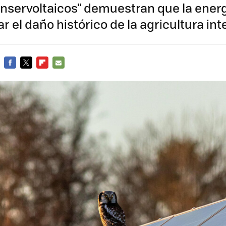
nservoltaicos" demuestran que la energ
r el daño histórico de la agricultura int
FACEBOOK
TWITTER
FLIPBOARD
E-
MAIL