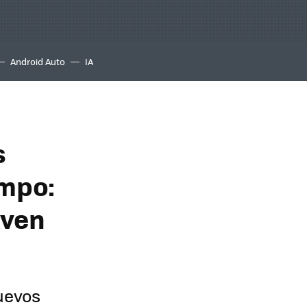
Android Auto
IA
s
ampo:
iven
nuevos