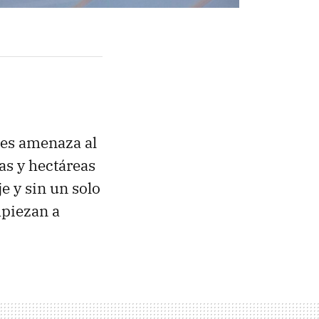
res amenaza al
as y hectáreas
e y sin un solo
mpiezan a