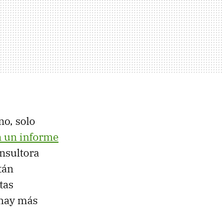
o, solo
 un informe
onsultora
tán
tas
 hay más