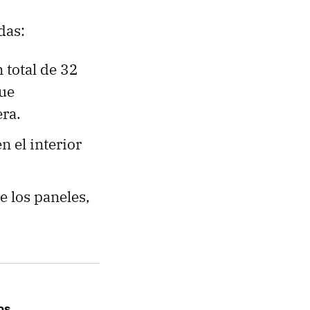
das:
 total de 32
que
era.
n el interior
e los paneles,
os