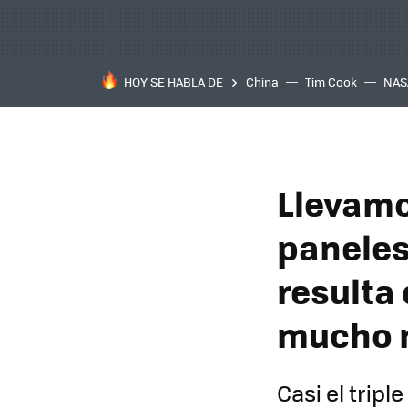
HOY SE HABLA DE
China
Tim Cook
NAS
Llevamo
paneles
resulta 
mucho m
Casi el tripl