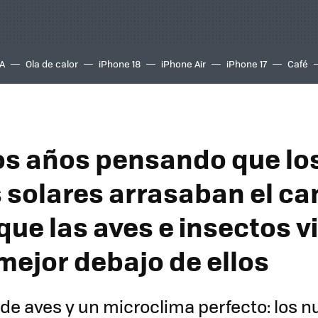
A
Ola de calor
iPhone 18
iPhone Air
iPhone 17
Café
s años pensando que lo
 solares arrasaban el c
que las aves e insectos v
ejor debajo de ellos
e de aves y un microclima perfecto: los 