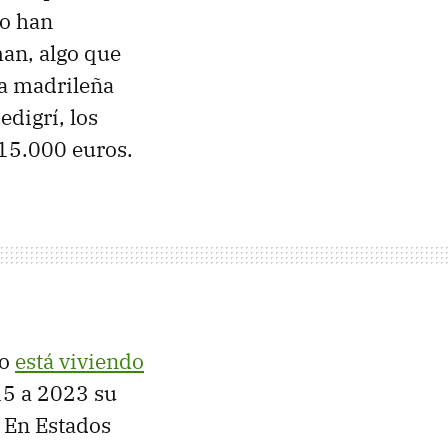
to han
man, algo que
la madrileña
edigrí, los
 15.000 euros.
do
está viviendo
015 a 2023 su
. En Estados