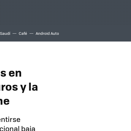
 Saudí
Café
Android Auto
es en
ros y la
he
entirse
cional baja