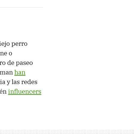
iejo perro
nne o
ro de paseo
erman
han
a y las redes
ién
influencers