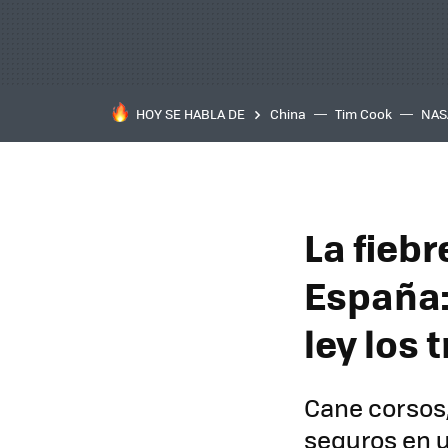
HOY SE HABLA DE
China
Tim Cook
NAS
La fieb
España:
ley los 
Cane corsos,
seguros en u