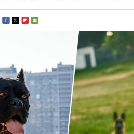
FACEBOOK
TWITTER
FLIPBOARD
E-
MAIL