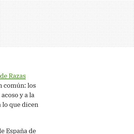
a de Razas
n común: los
acoso y a la
a lo que dicen
de España de