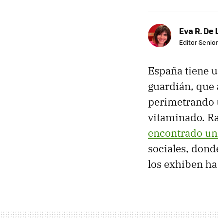
Eva R. De 
Editor Senior
España tiene u
guardián, que 
perimetrando u
vitaminado. Ra
encontrado un
sociales, don
los exhiben ha