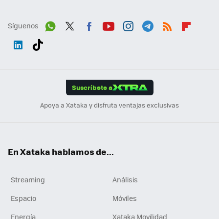
Síguenos
Wh
Twit
Fac
You
Inst
Tele
RSS
Flip
ats
ter
ebo
tub
agr
gra
boa
Link
Tikt
App
ok
e
am
m
rd
edI
ok
Suscríbete a
n
Apoya a Xataka y disfruta ventajas exclusivas
En Xataka hablamos de...
Streaming
Análisis
Espacio
Móviles
Energía
Xataka Movilidad