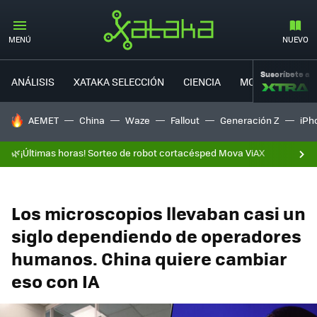
MENÚ
NUEVO
Suscríbete a
ANÁLISIS
XATAKA SELECCIÓN
CIENCIA
MOVILIDAD
HOY SE HABLA DE
AEMET
China
Waze
Fallout
Generación Z
iPh
🌿¡Últimas horas! Sorteo de robot cortacésped Mova ViAX
Los microscopios llevaban casi un
siglo dependiendo de operadores
humanos. China quiere cambiar
eso con IA