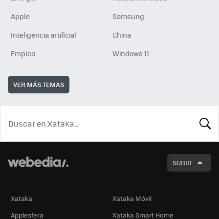
Apple
Samsung
Inteligencia artificial
China
Empleo
Windows 11
VER MÁS TEMAS
BUSCA
SUBIR
Xataka
Xataka Móvil
Applesfera
Xataka Smart Home