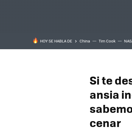
HOY SE HABLA DE
China
Tim Cook
NAS
Si te d
ansia i
sabemos
cenar