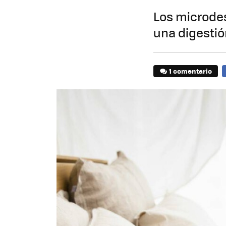
Los microde
una digesti
1 comentario