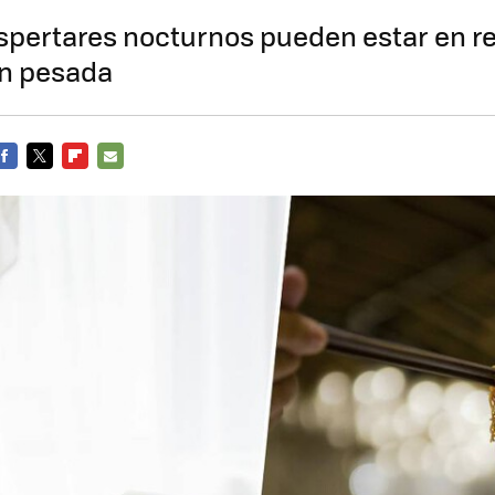
spertares nocturnos pueden estar en re
ón pesada
FACEBOOK
TWITTER
FLIPBOARD
E-
MAIL