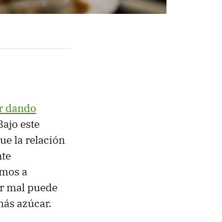
ar dando
Bajo este
ue la relación
nte
amos a
ir mal puede
más azúcar.