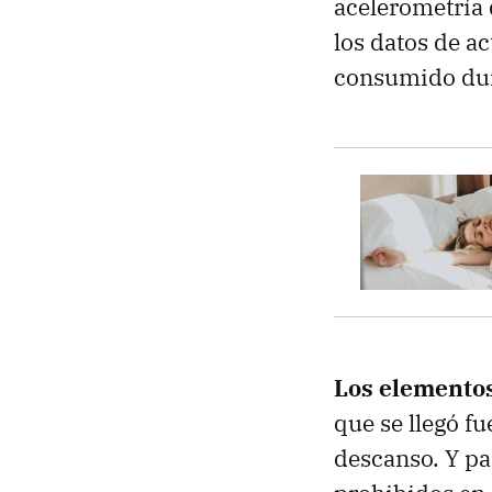
acelerometría 
los datos de a
consumido dur
Los elemento
que se llegó fu
descanso. Y pa