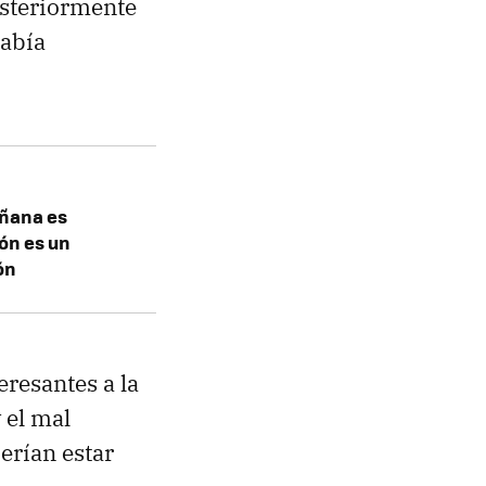
osteriormente
había
añana es
rón es un
ón
eresantes a la
 el mal
erían estar