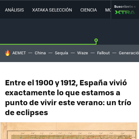
Suscríbete a
ANÁLISIS
XATAKA SELECCIÓN
CIENCIA
MOVILIDAD
HOY SE HABLA DE
AEMET
China
Sequía
Waze
Fallout
Generació
Entre el 1900 y 1912, España vivió
exactamente lo que estamos a
punto de vivir este verano: un trío
de eclipses