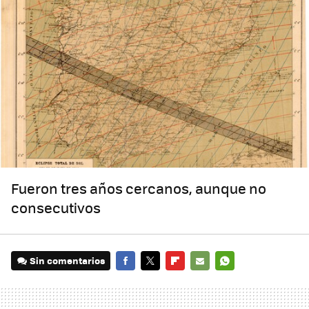
Fueron tres años cercanos, aunque no
consecutivos
Sin comentarios
FACEBOOK
TWITTER
FLIPBOARD
E-
WHATSAPP
MAIL