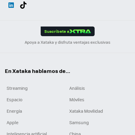
Wh
Twit
Fac
You
Inst
Tele
RSS
Flip
ats
ter
ebo
tub
agr
gra
boa
Link
Tikt
App
ok
e
am
m
rd
edI
ok
Suscríbete a
n
Apoya a Xataka y disfruta ventajas exclusivas
En Xataka hablamos de...
Streaming
Análisis
Espacio
Móviles
Energía
Xataka Movilidad
Apple
Samsung
Inteligencia artificial
China