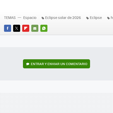
TEMAS
Espacio
Eclipse solar de 2026
Eclipse
h
FACEBOOK
TWITTER
FLIPBOARD
E-
WHATSAPP
MAIL
ENTRAR Y ENVIAR UN COMENTARIO