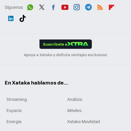
Síguenos
Wh
Twit
Fac
You
Inst
Tele
RSS
Flip
ats
ter
ebo
tub
agr
gra
boa
Link
Tikt
App
ok
e
am
m
rd
edI
ok
Suscríbete a
n
Apoya a Xataka y disfruta ventajas exclusivas
En Xataka hablamos de...
Streaming
Análisis
Espacio
Móviles
Energía
Xataka Movilidad