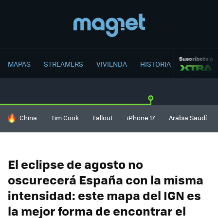
Suscríbete a
MAPAS
STREAMERS
VIVIENDA
HISTORIA
HOY SE HABLA DE
China
Tim Cook
Fallout
iPhone 17
Arabia Saudí
El eclipse de agosto no
oscurecerá España con la misma
intensidad: este mapa del IGN es
la mejor forma de encontrar el