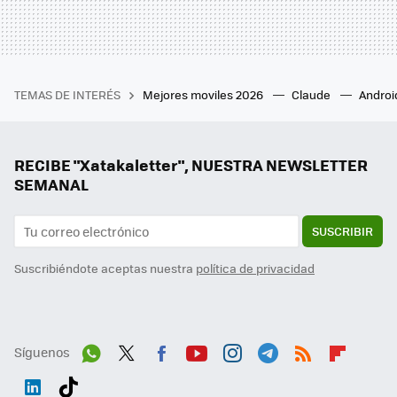
TEMAS DE INTERÉS
Mejores moviles 2026
Claude
Androi
RECIBE "Xatakaletter", NUESTRA NEWSLETTER
SEMANAL
SUSCRIBIR
Suscribiéndote aceptas nuestra
política de privacidad
Síguenos
Wh
Twit
Fac
You
Inst
Tele
RSS
Flip