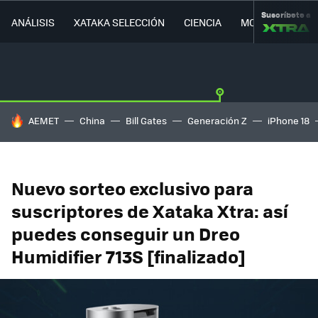
Suscríbete a
ANÁLISIS
XATAKA SELECCIÓN
CIENCIA
MOVILIDAD
HOY SE HABLA DE
AEMET
China
Bill Gates
Generación Z
iPhone 18
Nuevo sorteo exclusivo para
suscriptores de Xataka Xtra: así
puedes conseguir un Dreo
Humidifier 713S [finalizado]