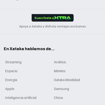
ats
ter
ebo
tub
agr
gra
boa
Link
Tikt
App
ok
e
am
m
rd
edI
ok
Suscríbete a
n
Apoya a Xataka y disfruta ventajas exclusivas
En Xataka hablamos de...
Streaming
Análisis
Espacio
Móviles
Energía
Xataka Movilidad
Apple
Samsung
Inteligencia artificial
China