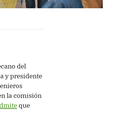
ecano del
ja y presidente
genieros
en la comisión
dmite
que