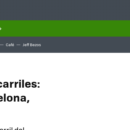
Café
Jeff Bezos
arriles:
elona,
rril del