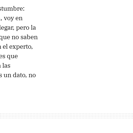
stumbre:
, voy en
egar, pero la
rque no saben
 el experto,
les que
 las
s un dato, no