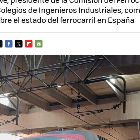
olegios de Ingenieros Industriales, co
bre el estado del ferrocarril en España
FACEBOOK
TWITTER
FLIPBOARD
E-
MAIL