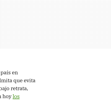
 país en
dmita que evita
bajo retrata,
an hoy
los