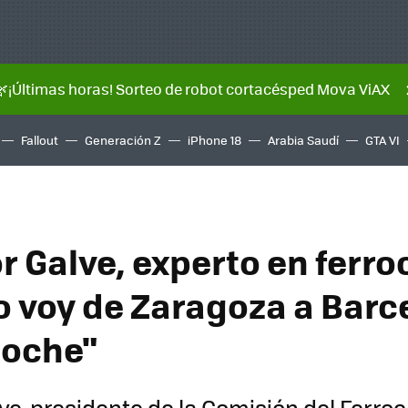
🌿¡Últimas horas! Sorteo de robot cortacésped Mova ViAX
Fallout
Generación Z
iPhone 18
Arabia Saudí
GTA VI
 Galve, experto en ferroc
 voy de Zaragoza a Barc
coche"
ve, presidente de la Comisión del Ferroca