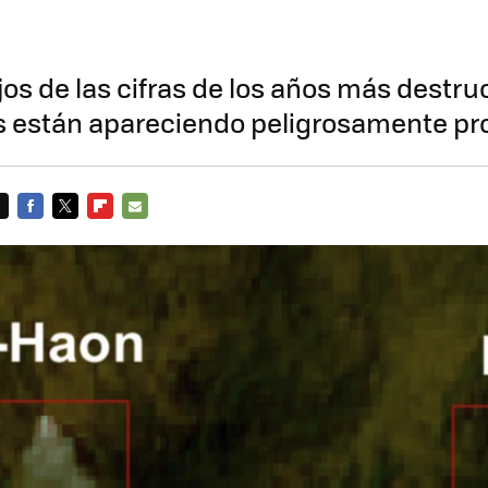
jos de las cifras de los años más destruc
s están apareciendo peligrosamente pr
FACEBOOK
TWITTER
FLIPBOARD
E-
MAIL