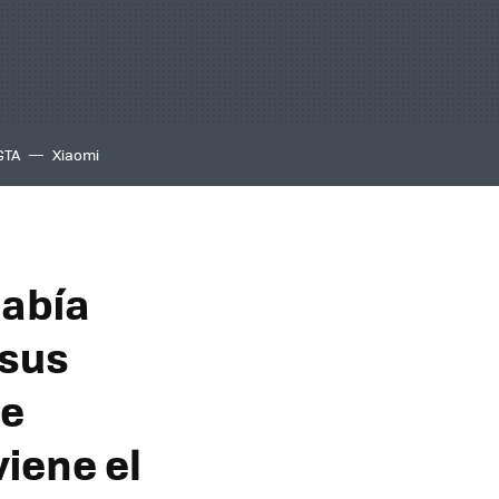
GTA
Xiaomi
había
 sus
ue
viene el