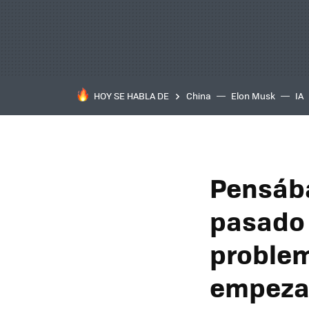
HOY SE HABLA DE
China
Elon Musk
IA
Pensába
pasado 
problem
empezar: