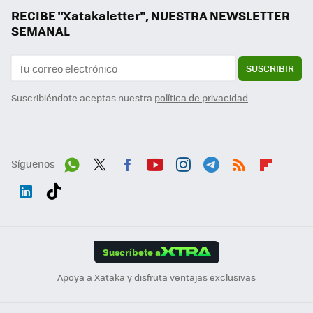
RECIBE "Xatakaletter", NUESTRA NEWSLETTER
SEMANAL
SUSCRIBIR
Suscribiéndote aceptas nuestra
política de privacidad
Síguenos
Wh
Twit
Fac
You
Inst
Tele
RSS
Flip
ats
ter
ebo
tub
agr
gra
boa
Link
Tikt
App
ok
e
am
m
rd
edI
ok
Suscríbete a
n
Apoya a Xataka y disfruta ventajas exclusivas