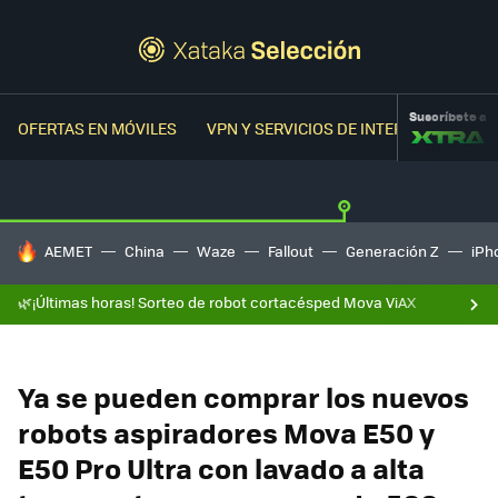
Suscríbete a
OFERTAS EN MÓVILES
VPN Y SERVICIOS DE INTERNET
OFER
HOY SE HABLA DE
AEMET
China
Waze
Fallout
Generación Z
iPh
🌿¡Últimas horas! Sorteo de robot cortacésped Mova ViAX
Ya se pueden comprar los nuevos
robots aspiradores Mova E50 y
E50 Pro Ultra con lavado a alta