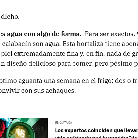
 dicho.
es agua con algo de forma.
Para ser exactos, 
calabacín son agua. Esta hortaliza tiene apen
a piel extremadamente fina y, en fin, nada de g
 un diseño delicioso para comer, pero pésimo 
ptimo aguanta una semana en el frigo; dos o tr
onvivir con sus achaques.
EN XATAKA
Los expertos coinciden que lleva
vida enfriando mal la comida: "de