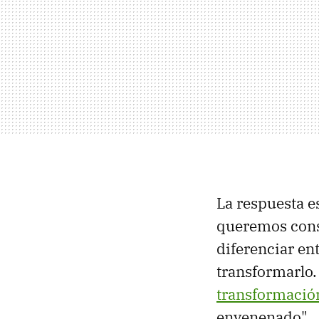
La respuesta e
queremos conse
diferenciar en
transformarlo.
transformació
envenenado".