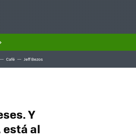
Café
Jeff Bezos
ses. Y
 está al