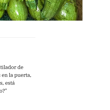
tilador de
 en la puerta,
s, está
o?"