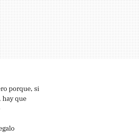
ero porque, si
, hay que
e
egalo