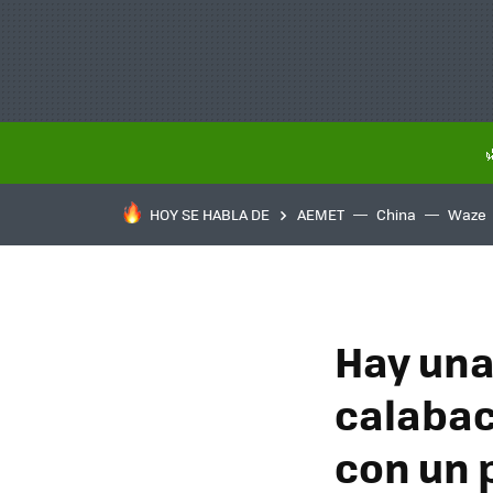
HOY SE HABLA DE
AEMET
China
Waze
Hay una
calabac
con un 