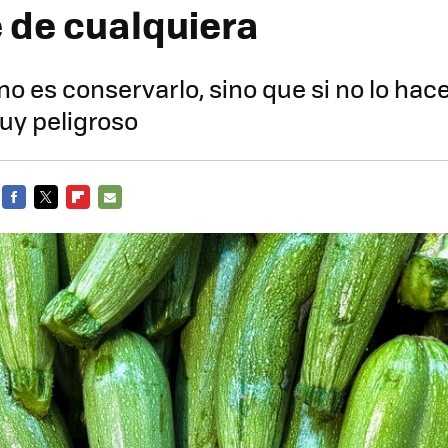
 de cualquiera
no es conservarlo, sino que si no lo ha
uy peligroso
FACEBOOK
TWITTER
FLIPBOARD
E-
MAIL