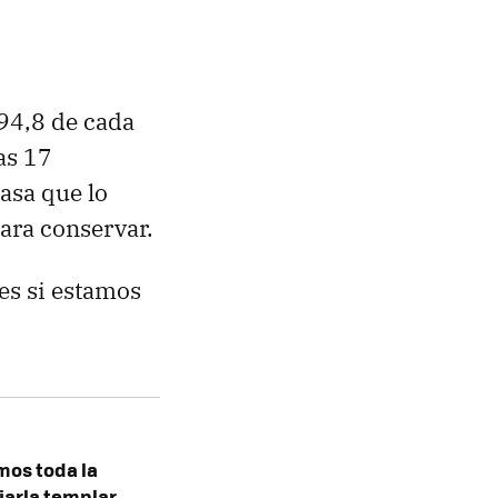
94,8 de cada
as 17
rasa que lo
para conservar.
es si estamos
mos toda la
jarla templar