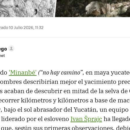
ado 10 Julio 2026, 11:32
ego
net
ado
'Minanbé'
(“no hay camino”
, en maya yucatec
nombres describirían mejor el yacimiento pr
s acaban de descubrir en mitad de la selva d
ecorrer kilómetros y kilómetros a base de ma
s
, bajo el sol abrasador del Yucatán, un equipo
 liderado por el esloveno
Ivan Šprajc
ha llegad
 que, según sus primeras observaciones, debi