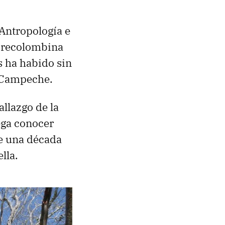
 Antropología e
 precolombina
s ha habido sin
n Campeche.
allazgo de la
ega conocer
de una década
lla.