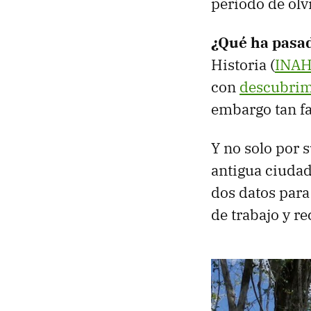
período de olv
¿Qué ha pasa
Historia (
INA
con
descubrim
embargo tan f
Y no solo por s
antigua ciudad
dos datos para
de trabajo y re