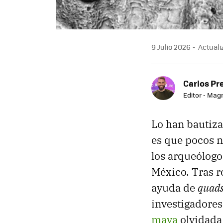
9 Julio 2026
Actualiz
Carlos Pr
Editor - Mag
Lo han bautiz
es que pocos 
los arqueólogo
México. Tras r
ayuda de
quad
investigadores
maya
olvidada