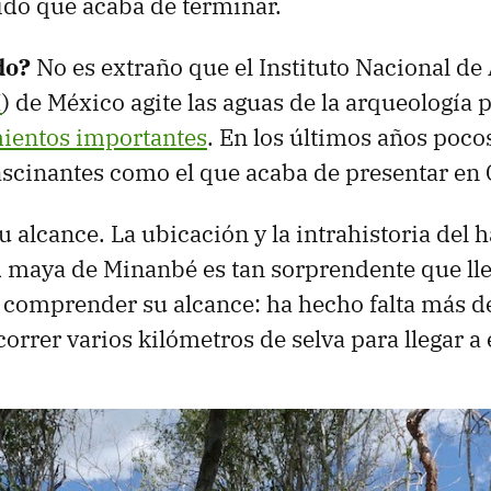
ido que acaba de terminar.
do?
No es extraño que el Instituto Nacional de
H
) de México agite las aguas de la arqueología
ientos importantes
. En los últimos años poco
ascinantes como el que acaba de presentar e
u alcance. La ubicación y la intrahistoria del h
 maya de Minanbé es tan sorprendente que ll
 comprender su alcance: ha hecho falta más 
correr varios kilómetros de selva para llegar a e