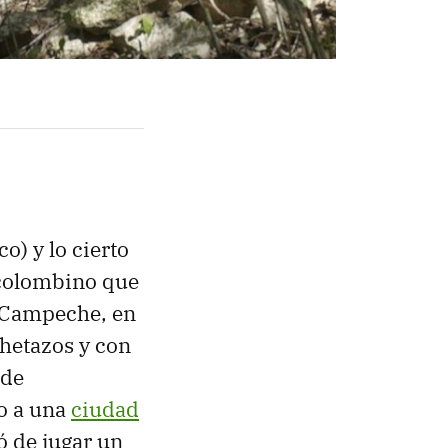
o) y lo cierto
ecolombino que
e Campeche, en
chetazos y con
 de
o a una
ciudad
ó de jugar un