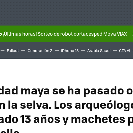
🌿¡Últimas horas! Sorteo de robot cortacésped Mova ViAX
Fallout
Generación Z
iPhone 18
Arabia Saudí
GTA VI
dad maya se ha pasado o
en la selva. Los arqueólo
ado 13 años y machetes 
 ella