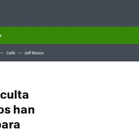
Café
Jeff Bezos
culta
gos han
para