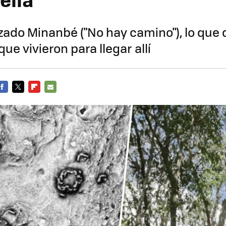
zado Minanbé ("No hay camino"), lo que 
que vivieron para llegar allí
FACEBOOK
TWITTER
FLIPBOARD
E-
MAIL