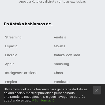
Apoya a Xataka y disfruta ventajas exclusivas
En Xataka hablamos de...
Streaming
Análisis
Espacio
Móviles
Energía
Xataka Movilidad
Apple
Samsung
Inteligencia artificial
China
Empleo
Windows 11
Utilizamos cookies de terceros para generar estadísticas
de audiencia y mostrar publicidad personalizada
analizando tu navegación. Si sigues navegando estarás
VER MÁS TEMAS
aceptando su uso.
Más información