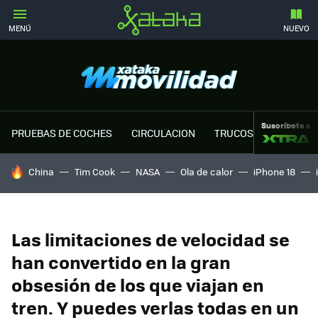
MENÚ
NUEVO
Suscríbete a
PRUEBAS DE COCHES
CIRCULACION
TRUCOS MOTOR
HOY SE HABLA DE
China
Tim Cook
NASA
Ola de calor
iPhone 18
Las limitaciones de velocidad se
han convertido en la gran
obsesión de los que viajan en
tren. Y puedes verlas todas en un