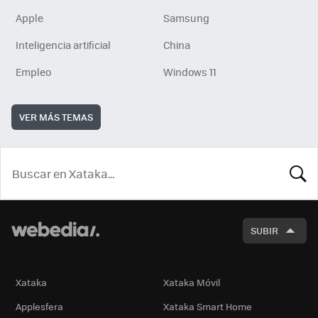
Apple
Samsung
Inteligencia artificial
China
Empleo
Windows 11
VER MÁS TEMAS
BUSCA
SUBIR
Xataka
Xataka Móvil
Applesfera
Xataka Smart Home