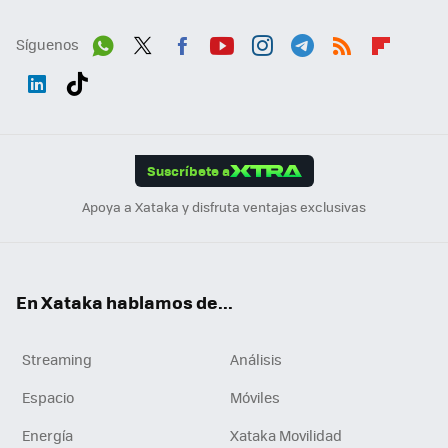
Síguenos
Wh
Twit
Fac
You
Inst
Tele
RSS
Flip
ats
ter
ebo
tub
agr
gra
boa
Link
Tikt
App
ok
e
am
m
rd
edI
ok
Suscríbete a
n
Apoya a Xataka y disfruta ventajas exclusivas
En Xataka hablamos de...
Streaming
Análisis
Espacio
Móviles
Energía
Xataka Movilidad