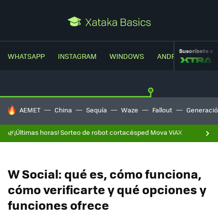
Suscríbete a
WHATSAPP
INSTAGRAM
WINDOWS
ANDROID
TRUC
HOY SE HABLA DE
AEMET
China
Sequía
Waze
Fallout
Generació
🌿¡Últimas horas! Sorteo de robot cortacésped Mova ViAX
W Social: qué es, cómo funciona,
cómo verificarte y qué opciones y
funciones ofrece