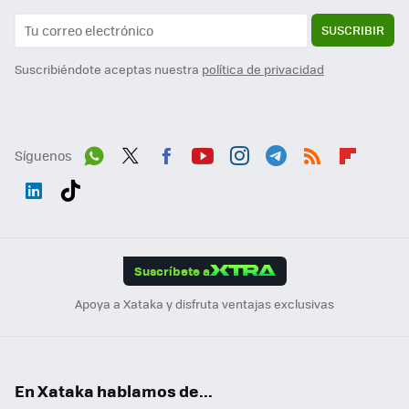
SUSCRIBIR
Suscribiéndote aceptas nuestra
política de privacidad
Síguenos
Wh
Twit
Fac
You
Inst
Tele
RSS
Flip
ats
ter
ebo
tub
agr
gra
boa
Link
Tikt
App
ok
e
am
m
rd
edI
ok
Suscríbete a
n
Apoya a Xataka y disfruta ventajas exclusivas
En Xataka hablamos de...