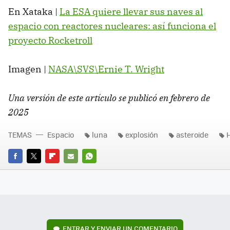
En Xataka |
La ESA quiere llevar sus naves al
espacio con reactores nucleares: así funciona el
proyecto Rocketroll
Imagen |
NASA\SVS\Ernie T. Wright
Una versión de este artículo se publicó en febrero de
2025
TEMAS
Espacio
luna
explosión
asteroide
FACEBOOK
TWITTER
FLIPBOARD
E-
WHATSAPP
MAIL
ENTRAR Y ENVIAR UN COMENTARIO