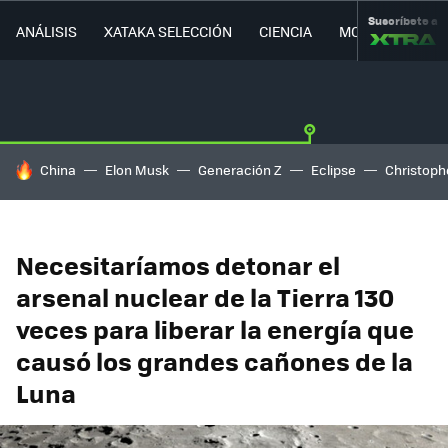
Suscríbete a
ANÁLISIS
XATAKA SELECCIÓN
CIENCIA
MOVILIDAD
HOY SE HABLA DE
China
Elon Musk
Generación Z
Eclipse
Christoph
Necesitaríamos detonar el
arsenal nuclear de la Tierra 130
veces para liberar la energía que
causó los grandes cañones de la
Luna