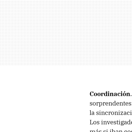
Coordinación
sorprendentes.
la sincronizac
Los investigad
más si iban co