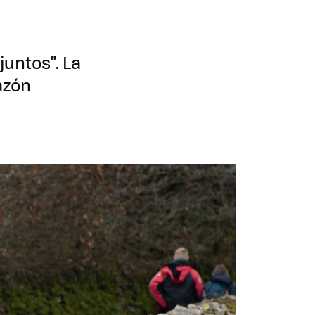
untos". La
azón