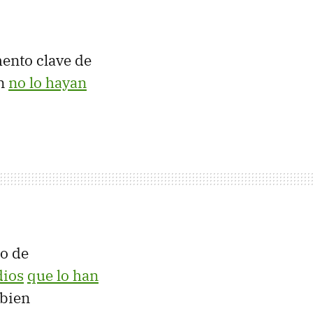
mento clave de
ún
no lo hayan
jo de
dios
que lo han
 bien