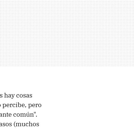
es hay cosas
o percibe, pero
tante común".
 casos (muchos