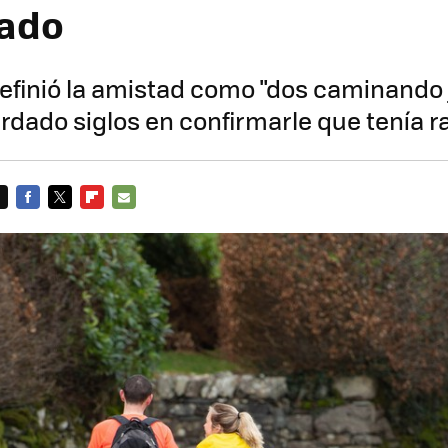
rado
finió la amistad como "dos caminando j
ardado siglos en confirmarle que tenía r
FACEBOOK
TWITTER
FLIPBOARD
E-
MAIL