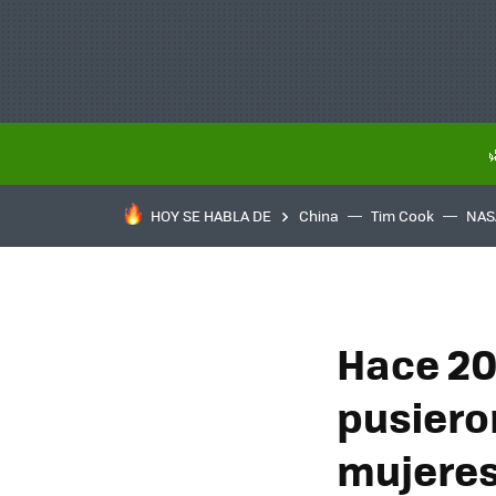
HOY SE HABLA DE
China
Tim Cook
NAS
Hace 20
pusiero
mujeres