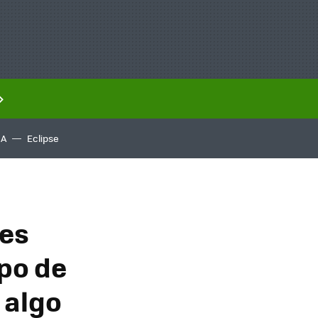
IA
Eclipse
res
upo de
 algo