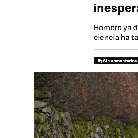
inespe
Homero ya de
ciencia ha t
Sin comentarios