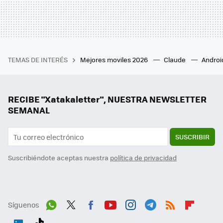
TEMAS DE INTERÉS
Mejores moviles 2026
Claude
Androi
RECIBE "Xatakaletter", NUESTRA NEWSLETTER
SEMANAL
SUSCRIBIR
Suscribiéndote aceptas nuestra
política de privacidad
Síguenos
Wh
Twit
Fac
You
Inst
Tele
RSS
Flip