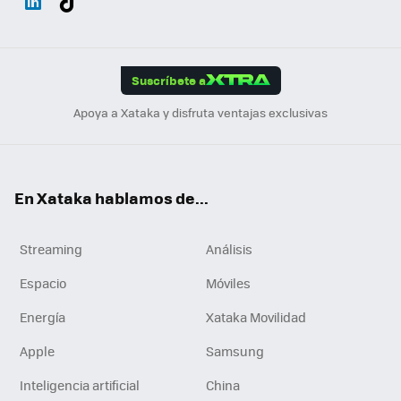
ats
ter
ebo
tub
agr
gra
boa
Link
Tikt
App
ok
e
am
m
rd
edI
ok
Suscríbete a
n
Apoya a Xataka y disfruta ventajas exclusivas
En Xataka hablamos de...
Streaming
Análisis
Espacio
Móviles
Energía
Xataka Movilidad
Apple
Samsung
Inteligencia artificial
China