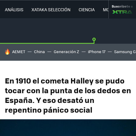
Suscríbete a
ANÁLISIS
XATAKA SELECCIÓN
CIENCIA
MOVILIDAD
HOY SE HABLA DE
AEMET
China
Generación Z
iPhone 17
Samsung G
En 1910 el cometa Halley se pudo
tocar con la punta de los dedos en
España. Y eso desató un
repentino pánico social