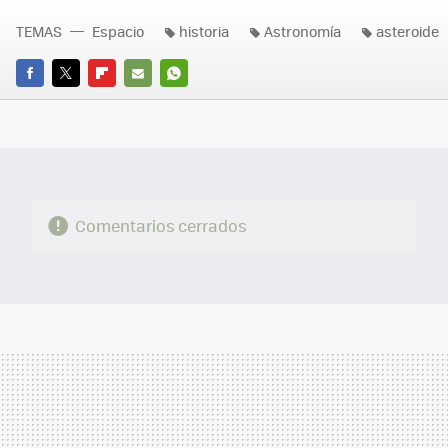
TEMAS
Espacio
historia
Astronomía
asteroide
FACEBOOK
TWITTER
FLIPBOARD
E-
WHATSAPP
MAIL
Comentarios cerrados