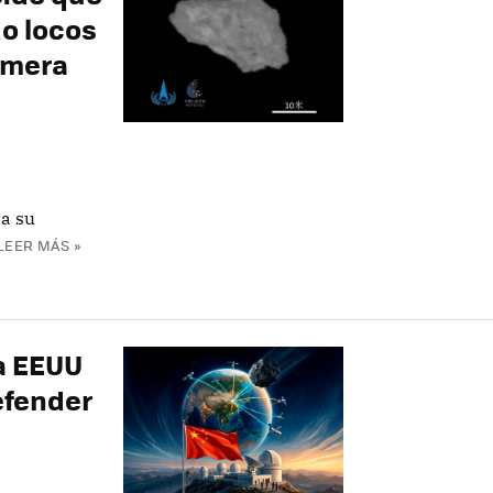
do locos
imera
 a su
LEER MÁS »
a EEUU
defender