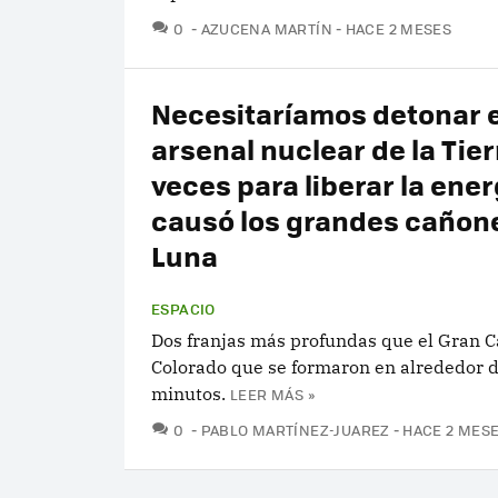
COMENTARIOS
0
AZUCENA MARTÍN
HACE 2 MESES
Necesitaríamos detonar e
arsenal nuclear de la Tier
veces para liberar la ene
causó los grandes cañone
Luna
ESPACIO
Dos franjas más profundas que el Gran C
Colorado que se formaron en alrededor 
minutos.
LEER MÁS »
COMENTARIOS
0
PABLO MARTÍNEZ-JUAREZ
HACE 2 MES