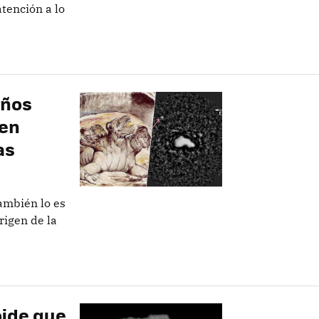
tención a lo
años
 en
as
También lo es
rigen de la
oide que