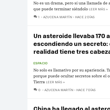
No es un drama, pero sí una llamada de a
que puede terminar siéndolo
LEER MÁS »
COMENTARIOS
1
AZUCENA MARTÍN
HACE 2 DÍAS
Un asteroide llevaba 170 
escondiendo un secreto:
realidad tiene tres cabez
ESPACIO
No solo es llamativo por su apariencia. 
porque puede ocultar secretos sobre el o
Tierra
LEER MÁS »
COMENTARIOS
0
AZUCENA MARTÍN
HACE 7 DÍAS
China ha llegado al aster