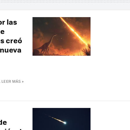
r las
ue
os creó
 nueva
n
LEER MÁS »
de