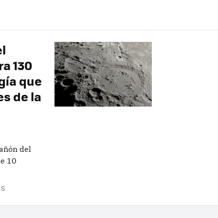
l
ra 130
rgía que
s de la
añón del
de 10
ES