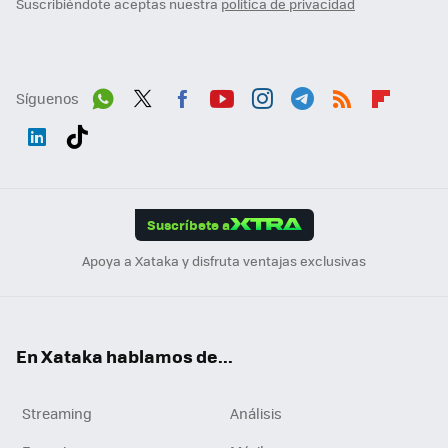
Suscribiéndote aceptas nuestra
política de privacidad
Síguenos
Wh
Twit
Fac
You
Inst
Tele
RSS
Flip
ats
ter
ebo
tub
agr
gra
boa
Link
Tikt
App
ok
e
am
m
rd
edI
ok
Suscríbete a
n
Apoya a Xataka y disfruta ventajas exclusivas
En Xataka hablamos de...
Streaming
Análisis