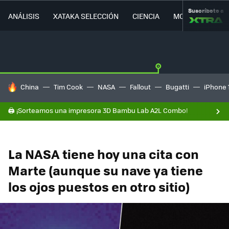
Suscríbete a
ANÁLISIS
XATAKA SELECCIÓN
CIENCIA
MOVILIDAD
HOY SE HABLA DE
China
Tim Cook
NASA
Fallout
Bugatti
iPhone 
🖨️ ¡Sorteamos una impresora 3D Bambu Lab A2L Combo!
La NASA tiene hoy una cita con
Marte (aunque su nave ya tiene
los ojos puestos en otro sitio)