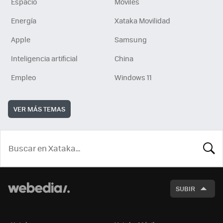
Espacio
Móviles
Energía
Xataka Movilidad
Apple
Samsung
Inteligencia artificial
China
Empleo
Windows 11
VER MÁS TEMAS
BUSCA
SUBIR